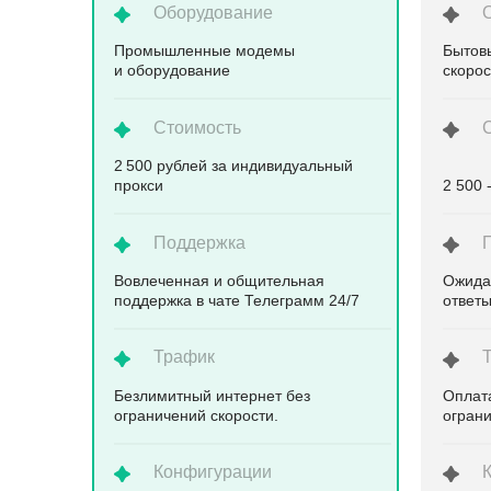
Оборудование
Промышленные модемы
Бытов
и оборудование
скоро
Стоимость
2 500 рублей за индивидуальный
прокси
2 500 
Поддержка
Вовлеченная и общительная
Ожида
поддержка в чате Телеграмм 24/7
ответ
Трафик
Безлимитный интернет без
Оплата
ограничений скорости.
ограни
Конфигурации