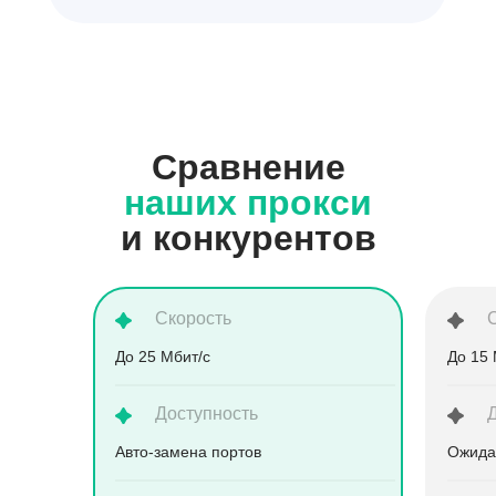
Сравнение
наших прокси
и конкурентов
Скорость
До 25 Мбит/с
До 15 
Доступность
Aвто-замена портов
Ожида