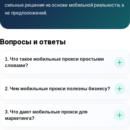
сильные решения на основе мобильной реальности, а
не предположений.
Вопросы и ответы
1. Что такое мобильные прокси простыми
словами?
Это прокси-серверы, которые выводят трафик через
мобильные IP-адреса операторов связи. Для бизнеса
2. Чем мобильные прокси полезны бизнесу?
это важно потому, что позволяет работать в среде,
близкой к реальному мобильному пользователю.
Мобильные прокси для бизнеса помогают точнее
проверять цифровые процессы: рекламу, лендинги,
3. Что дают мобильные прокси для
маркетинга?
мобильные сценарии, витрины, публичные данные и
региональное отображение контента.