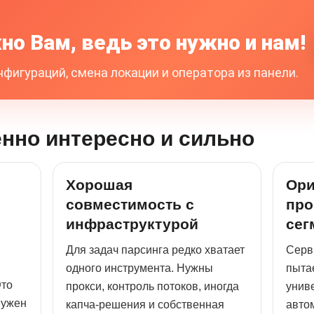
но Вам, ведь это нужно и нам!
фигураций, смена локации и оператора из панели.
енно интересно и сильно
Хорошая
Ори
совместимость с
пр
инфраструктурой
сег
Для задач парсинга редко хватает
Серви
одного инструмента. Нужны
пыта
Это
прокси, контроль потоков, иногда
унив
нужен
капча-решения и собственная
авто