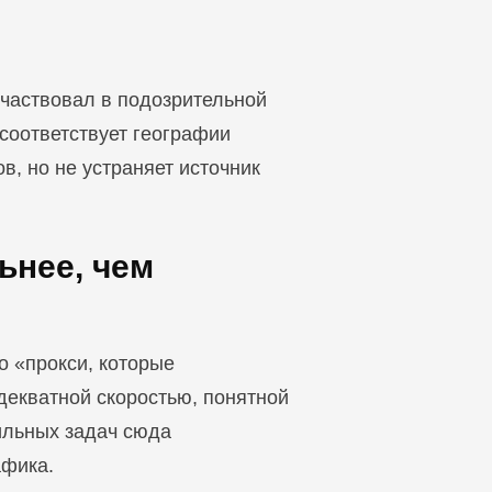
участвовал в подозрительной
 соответствует географии
в, но не устраняет источник
льнее, чем
то «прокси, которые
декватной скоростью, понятной
ильных задач сюда
афика.