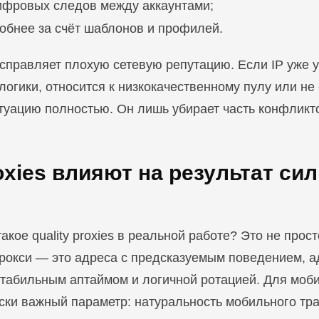
ифровых следов между аккаунтами;
обнее за счёт шаблонов и профилей.
исправляет плохую сетевую репутацию. Если IP уже 
 логики, относится к низкокачественному пулу или не
туацию полностью. Он лишь убирает часть конфликто
oxies влияют на результат си
акое quality proxies в реальной работе? Это не прос
рокси — это адреса с предсказуемым поведением, а
 стабильным аптаймом и логичной ротацией. Для моб
ски важный параметр: натуральность мобильного тр