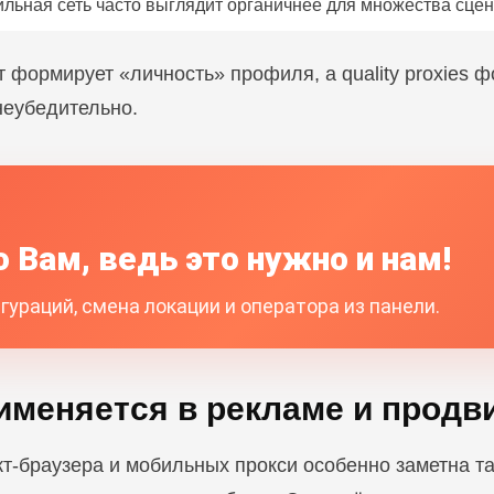
льная сеть часто выглядит органичнее для множества сце
т формирует «личность» профиля, а quality proxies 
неубедительно.
 Вам, ведь это нужно и нам!
ураций, смена локации и оператора из панели.
рименяется в рекламе и прод
тект-браузера и мобильных прокси особенно заметна 