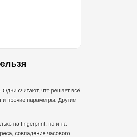
нельзя
и. Одни считают, что решает всё
ы и прочие параметры. Другие
о на fingerprint, но и на
дреса, совпадение часового