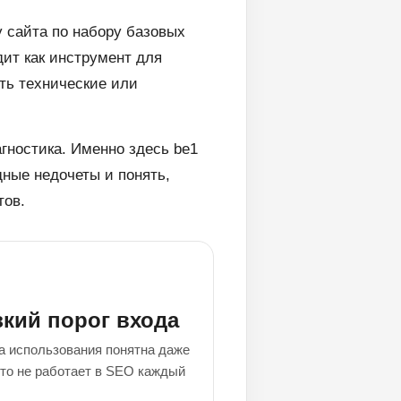
у сайта по набору базовых
ит как инструмент для
ыть технические или
агностика. Именно здесь be1
дные недочеты и понять,
тов.
кий порог входа
а использования понятна даже
кто не работает в SEO каждый