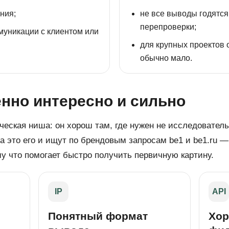
ния;
не все выводы годятс
перепроверки;
муникации с клиентом или
для крупных проектов 
обычно мало.
енно интересно и сильно
ическая ниша: он хорош там, где нужен не исследовател
 это его и ищут по брендовым запросам be1 и be1.ru — 
му что помогает быстро получить первичную картину.
IP
API
Понятный формат
Хор