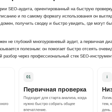
гории SEO-аудита, ориентированный на быструю проверк
писанию и по самому формату использования он выгляд
 домен, получить сводку и быстро увидеть, где могут б
ужен не глубокий многоуровневый аудит, а первичная ди
азывается полезным: он помогает быстро отсеять очеви
й разбор через профессиональный стек SEO-инструмен
01
i
Первичная проверка
Низ
Подходит для старта анализа, когда
Логик
жного
нужно быстро собрать общее
тем, 
впечатление.
день.