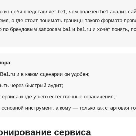
о из себя представляет be1, чем полезен be1 анализ сайт
емя, а где стоит понимать границы такого формата пров
р по брендовым запросам be1 и be1.ru и хочет понять, 
зора:
Be1.ru и в каком сценарии он удобен;
рыть через быстрый аудит;
ервиса и где у него естественные ограничения;
к основной инструмент, а кому — только как стартовая то
онирование сервиса