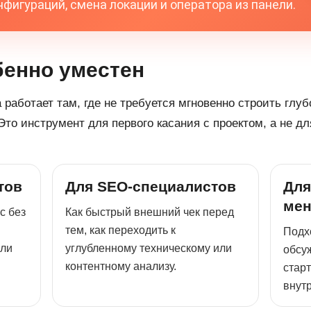
фигураций, смена локации и оператора из панели.
бенно уместен
 работает там, где не требуется мгновенно строить глуб
то инструмент для первого касания с проектом, а не д
тов
Для SEO-специалистов
Для
мен
с без
Как быстрый внешний чек перед
тем, как переходить к
Подх
 ли
углубленному техническому или
обсу
контентному анализу.
стар
внут