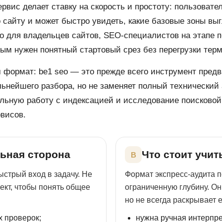
вис делает ставку на скорость и простоту: пользовате
 сайту и может быстро увидеть, какие базовые зоны выг
о для владельцев сайтов, SEO-специалистов на этапе пе
рым нужен понятный стартовый срез без перегрузки тер
 формат: be1 seo — это прежде всего инструмент предв
льнейшего разбора, но не заменяет полный технический 
тальную работу с индексацией и исследование поисково
висов.
льная сторона
Что стоит учи
B
ыстрый вход в задачу. Не
Формат экспресс-аудита п
ект, чтобы понять общее
ограниченную глубину. Он
но не всегда раскрывает 
х проверок;
нужна ручная интерпре