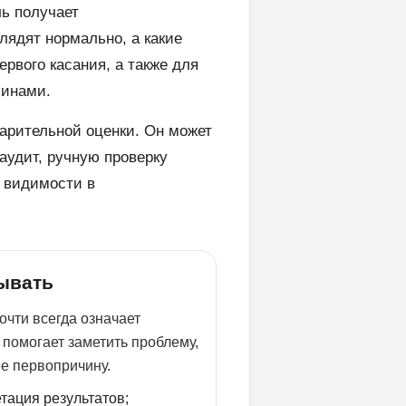
ль получает
лядят нормально, а какие
рвого касания, а также для
минами.
арительной оценки. Он может
аудит, ручную проверку
й видимости в
тывать
очти всегда означает
 помогает заметить проблему,
ее первопричину.
тация результатов;