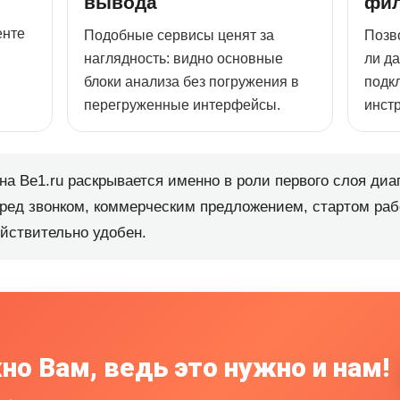
вывода
фил
енте
Подобные сервисы ценят за
Позв
наглядность: видно основные
ли д
блоки анализа без погружения в
подк
перегруженные интерфейсы.
инст
на Be1.ru раскрывается именно в роли первого слоя диа
еред звонком, коммерческим предложением, стартом ра
йствительно удобен.
но Вам, ведь это нужно и нам!