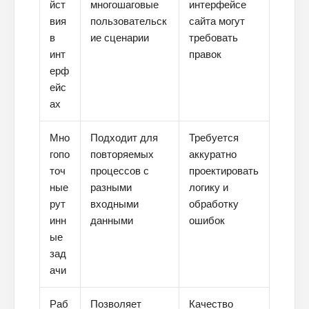
йст
многошаговые
интерфейсе
вия
пользовательск
сайта могут
в
ие сценарии
требовать
инт
правок
ерф
ейс
ах
Мно
Подходит для
Требуется
гопо
повторяемых
аккуратно
точ
процессов с
проектировать
ные
разными
логику и
рут
входными
обработку
инн
данными
ошибок
ые
зад
ачи
Раб
Позволяет
Качество