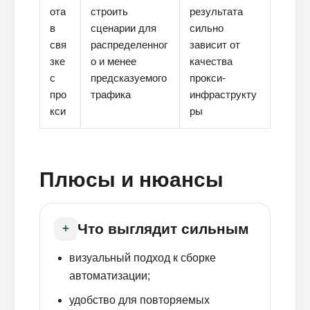
ота
строить
результата
в
сценарии для
сильно
свя
распределенног
зависит от
зке
о и менее
качества
с
предсказуемого
прокси-
про
трафика
инфраструкту
кси
ры
Плюсы и нюансы
Что выглядит сильным
+
визуальный подход к сборке
автоматизации;
удобство для повторяемых