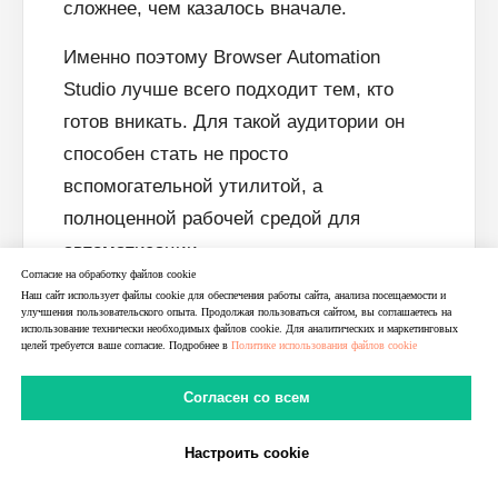
сложнее, чем казалось вначале.
Именно поэтому Browser Automation
Studio лучше всего подходит тем, кто
готов вникать. Для такой аудитории он
способен стать не просто
вспомогательной утилитой, а
полноценной рабочей средой для
автоматизации.
Согласие на обработку файлов cookie
Наш сайт использует файлы cookie для обеспечения работы сайта, анализа посещаемости и
Вопросы и ответы
улучшения пользовательского опыта. Продолжая пользоваться сайтом, вы соглашаетесь на
использование технически необходимых файлов cookie. Для аналитических и маркетинговых
целей требуется ваше согласие. Подробнее в
Политике использования файлов cookie
Что такое Browser Automation
Согласен со всем
Studio простыми словами?
Настроить cookie
В Telegram
В MAX
Личный Кабинет
Можно ли работать в BAS без