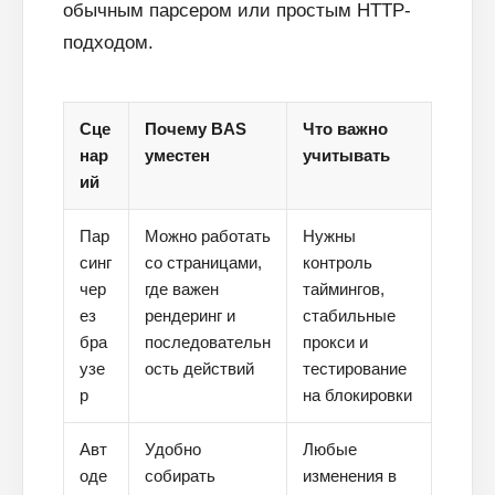
обычным парсером или простым HTTP-
подходом.
Сце
Почему BAS
Что важно
нар
уместен
учитывать
ий
Пар
Можно работать
Нужны
синг
со страницами,
контроль
чер
где важен
таймингов,
ез
рендеринг и
стабильные
бра
последовательн
прокси и
узе
ость действий
тестирование
р
на блокировки
Авт
Удобно
Любые
оде
собирать
изменения в