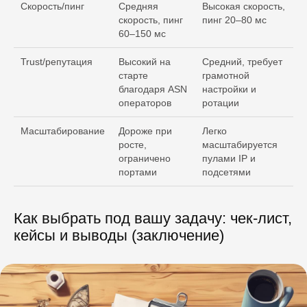
Скорость/пинг
Средняя
Высокая скорость,
скорость, пинг
пинг 20–80 мс
60–150 мс
Trust/репутация
Высокий на
Средний, требует
старте
грамотной
благодаря ASN
настройки и
операторов
ротации
Масштабирование
Дороже при
Легко
росте,
масштабируется
ограничено
пулами IP и
портами
подсетями
Как выбрать под вашу задачу: чек‑лист,
кейсы и выводы (заключение)