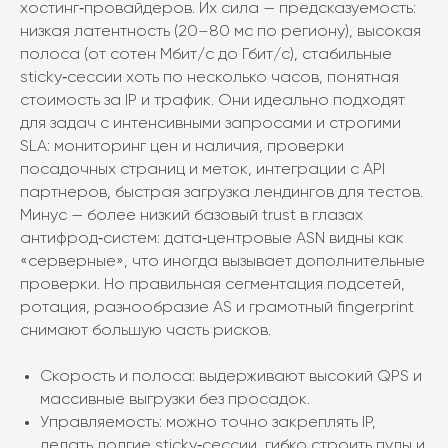
хостинг‑провайдеров. Их сила — предсказуемость:
низкая латентность (20–80 мс по региону), высокая
полоса (от сотен Мбит/с до Гбит/с), стабильные
sticky‑сессии хоть по несколько часов, понятная
стоимость за IP и трафик. Они идеально подходят
для задач с интенсивными запросами и строгими
SLA: мониторинг цен и наличия, проверки
посадочных страниц и меток, интеграции с API
партнеров, быстрая загрузка лендингов для тестов.
Минус — более низкий базовый trust в глазах
антифрод‑систем: дата‑центровые ASN видны как
«серверные», что иногда вызывает дополнительные
проверки. Но правильная сегментация подсетей,
ротация, разнообразие AS и грамотный fingerprint
снимают большую часть рисков.
Скорость и полоса: выдерживают высокий QPS и
массивные выгрузки без просадок.
Управляемость: можно точно закреплять IP,
делать долгие sticky‑сессии, гибко строить пулы и