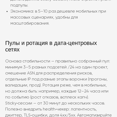
подпулы.
Экономика: в 5–10 раз дешевле мобильных при
массовых сценариях, удобны для
масштабирования.
Пулы и ротация в дата‑центровых
сетях
Основа стабильности — правильно собранный пул:
минимум 3–5 разных подсетей /24 на один проект,
смешение ASN для распределения рисков,
отдельные IP под разные этапы воронки (прогоны,
валидации, прод). Ротация реже, чем в мобильных,
но должна быть: например, каждые 12–24 часа или
по событию (рост отказов, всплеск капч).
Sticky‑сессии — от 30 минут до нескольких часов.
Полезно внедрить health‑чекер: латентность,
джиттер, TLS‑ошибки, доля 4xx/5xx. Автоматизируйте