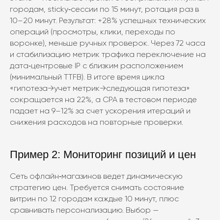
городам, sticky‑сессии по 15 минут, ротация раз в
10–20 минут. Результат: +28% успешных технических
операций (просмотры, клики, переходы по
воронке), меньше ручных проверок. Через 72 часа
и стабилизацию метрик трафика переключение на
дата‑центровые IP с близким расположением
(минимальный TTFB). В итоге время цикла
«гипотеза→учет метрик→следующая гипотеза»
сокращается на 22%, а CPA в тестовом периоде
падает на 9–12% за счет ускорения итераций и
снижения расходов на повторные проверки.
Пример 2: Мониторинг позиций и цен
Сеть офлайн‑магазинов ведет динамическую
стратегию цен. Требуется снимать состояние
витрин по 12 городам каждые 10 минут, плюс
сравнивать персонализацию. Выбор —