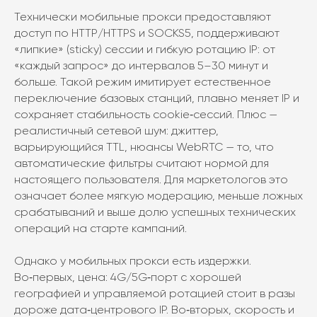
Технически мобильные прокси предоставляют
доступ по HTTP/HTTPS и SOCKS5, поддерживают
«липкие» (sticky) сессии и гибкую ротацию IP: от
«каждый запрос» до интервалов 5–30 минут и
больше. Такой режим имитирует естественное
переключение базовых станций, плавно меняет IP и
сохраняет стабильность cookie‑сессий. Плюс —
реалистичный сетевой шум: джиттер,
варьирующийся TTL, нюансы WebRTC — то, что
автоматические фильтры считают нормой для
настоящего пользователя. Для маркетологов это
означает более мягкую модерацию, меньше ложных
срабатываний и выше долю успешных технических
операций на старте кампаний.
Однако у мобильных прокси есть издержки.
Во‑первых, цена: 4G/5G‑порт с хорошей
географией и управляемой ротацией стоит в разы
дороже дата‑центрового IP. Во‑вторых, скорость и