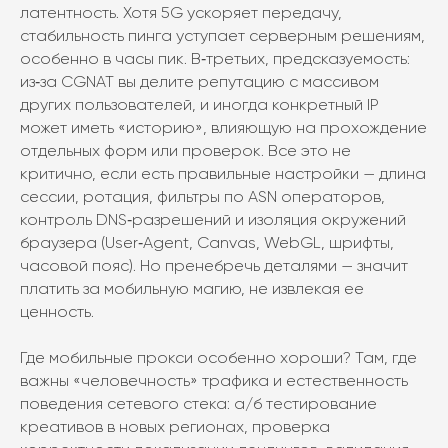
латентность. Хотя 5G ускоряет передачу,
стабильность пинга уступает серверным решениям,
особенно в часы пик. В‑третьих, предсказуемость:
из‑за CGNAT вы делите репутацию с массивом
других пользователей, и иногда конкретный IP
может иметь «историю», влияющую на прохождение
отдельных форм или проверок. Все это не
критично, если есть правильные настройки — длина
сессии, ротация, фильтры по ASN операторов,
контроль DNS‑разрешений и изоляция окружений
браузера (User‑Agent, Canvas, WebGL, шрифты,
часовой пояс). Но пренебречь деталями — значит
платить за мобильную магию, не извлекая ее
ценность.
Где мобильные прокси особенно хороши? Там, где
важны «человечность» трафика и естественность
поведения сетевого стека: а/б тестирование
креативов в новых регионах, проверка