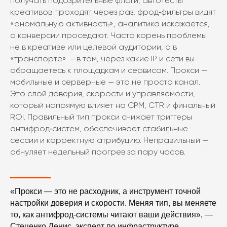
получать подозрительные флаги, автотесты
креативов проходят через раз, фрод‑фильтры видят
«аномальную активность», аналитика искажается,
а конверсии проседают. Часто корень проблемы
не в креативе или целевой аудитории, а в
«транспорте» — в том, через какие IP и сети вы
обращаетесь к площадкам и сервисам. Прокси —
Авторизуйтесь
мобильные и серверные — это не просто канал.
в Кабинете
Это слой доверия, скорости и управляемости,
клиента LTE.Center
который напрямую влияет на CPM, CTR и финальный
ROI. Правильный тип прокси снижает триггеры
Отслеживайте, меняйте, переключайте и
антифрод‑систем, обеспечивает стабильные
группируйте прокси в одном месте.
сессии и корректную атрибуцию. Неправильный —
обнуляет недельный прогрев за пару часов.
Личный кабинет
«Прокси — это не расходник, а инструмент точной
настройки доверия и скорости. Меняя тип, вы меняете
то, как антифрод‑системы читают ваши действия», —
Стеценко Денис, эксперт по инфраструктуре