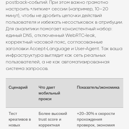
postback‑событий. При этом важно грамотно
настроить «липкие» сессии (например, 10–20
минут), чтобы не дробить цепочки действий
пользователя и избежать несостыковок в атрибуции.
Для аналитики помогает консистентный набор:
единый DNS, отключенный WebRTC‑leak,
корректный часовой пояс, согласованные
заголовки Accept‑Language и User‑Agent. Так ваша
инфраструктура выглядит как сеть реальных
пользователей, а не как автоматизированная
система запросов.
Сценарий
Что дает
Показатель/экономика
мобильный
прокси
Тест
Более высокий
+20–30% к скорости
креативов в
trust score и
прохождения
новых
корректная
проверок, экономия