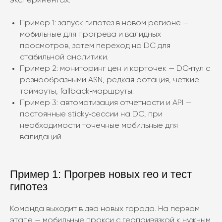
экспериментах.
Пример 1: запуск гипотез в новом регионе —
мобильные для прогрева и валидных
просмотров, затем переход на DC для
стабильной аналитики.
Пример 2: мониторинг цен и карточек — DC‑пул с
разнообразными ASN, редкая ротация, четкие
таймауты, fallback‑маршруты.
Пример 3: автоматизация отчетности и API —
постоянные sticky‑сессии на DC, при
необходимости точечные мобильные для
валидаций.
Пример 1: Прогрев новых гео и тест
гипотез
Команда выходит в два новых города. На первом
этапе — мобильные прокси с геопривязкой к нужным