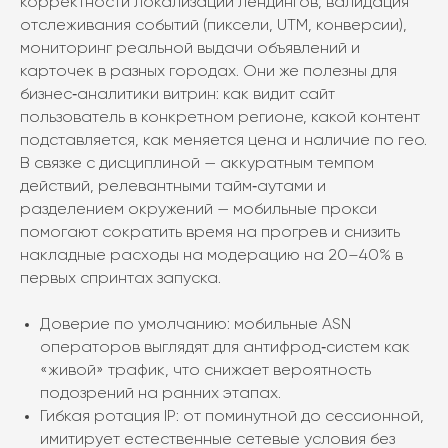
корректности локализации лендингов, валидация
отслеживания событий (пиксели, UTM, конверсии),
мониторинг реальной выдачи объявлений и
карточек в разных городах. Они же полезны для
бизнес‑аналитики витрин: как видит сайт
пользователь в конкретном регионе, какой контент
подставляется, как меняется цена и наличие по гео.
В связке с дисциплиной — аккуратным темпом
действий, релевантными тайм‑аутами и
разделением окружений — мобильные прокси
помогают сократить время на прогрев и снизить
накладные расходы на модерацию на 20–40% в
первых спринтах запуска.
Доверие по умолчанию: мобильные ASN
операторов выглядят для антифрод‑систем как
«живой» трафик, что снижает вероятность
подозрений на ранних этапах.
Гибкая ротация IP: от поминутной до сессионной,
имитирует естественные сетевые условия без