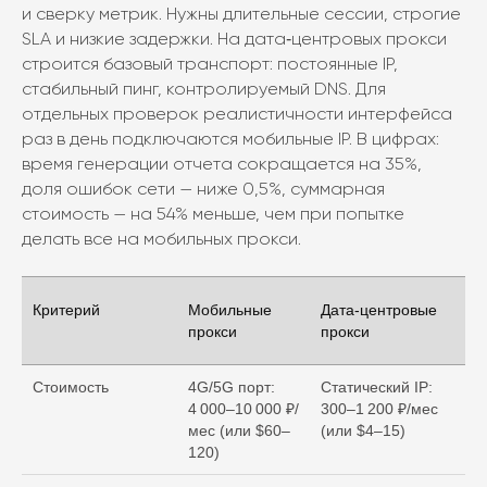
и сверку метрик. Нужны длительные сессии, строгие
SLA и низкие задержки. На дата‑центровых прокси
строится базовый транспорт: постоянные IP,
стабильный пинг, контролируемый DNS. Для
отдельных проверок реалистичности интерфейса
раз в день подключаются мобильные IP. В цифрах:
время генерации отчета сокращается на 35%,
доля ошибок сети — ниже 0,5%, суммарная
стоимость — на 54% меньше, чем при попытке
делать все на мобильных прокси.
Критерий
Мобильные
Дата‑центровые
прокси
прокси
Стоимость
4G/5G порт:
Статический IP:
4 000–10 000 ₽/
300–1 200 ₽/мес
мес (или $60–
(или $4–15)
120)