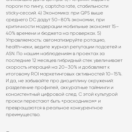
пороги по пингу, captcha rate, стабильности
sticky‑сессий. 4) Экономика: при QPS выше
среднего DC дадут 50–80% экономии, при
критичности модерации мобильные экономят 15–
40% времени и бюджета на проверках. 5)
Управляемость: автоматизируйте ротацию,
health‑чеки, ведите журнал репутации подсетей и
ASN. По нашим наблюдениям в проектах за
последние 12 месяцев гибридный стек увеличивает
скорость итераций на 20–30% и добавляет к
итоговому ROI маркетинговых активностей 10–15%.
И да, не забывайте про дисциплину окружений:
разделение профилей, аккуратные тайминги и
консистентный цифровой след. С этой культурой
прокси перестают быть «расходником» и
превращаются в реальное конкурентное
преимущество.