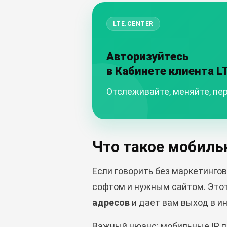
LTE.CENTER
Авторизуйтесь
в Кабинете клиента L
Отслеживайте, меняйте, пер
Что такое мобил
Если говорить без маркетинго
софтом и нужным сайтом. Это
адресов
и дает вам выход в и
Важный нюанс: мобильные IP п