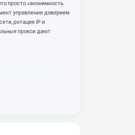
это просто «анонимность
румент управления доверием
ети, ротация IP и
бильные прокси дают