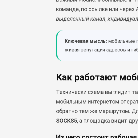
команде, по ссылке или через
выделенный канал
,
индивидуал
Ключевая мысль:
мобильные пр
живая репутация адресов и ги
Как работают мо
Технически схема выглядит так
мобильным интернетом операто
обратно тем же маршрутом. Дл
SOCKS5
, а площадка видит др
Из чего состоит рабочая