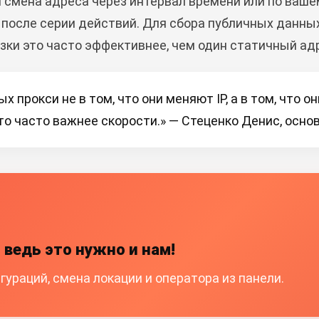
 смена адреса через интервал времени или по ваше
и после серии действий. Для сбора публичных данны
зки это часто эффективнее, чем один статичный ад
х прокси не в том, что они меняют IP, а в том, что 
то часто важнее скорости.» — Стеценко Денис, осно
 ведь это нужно и нам!
ураций, смена локации и оператора из панели.