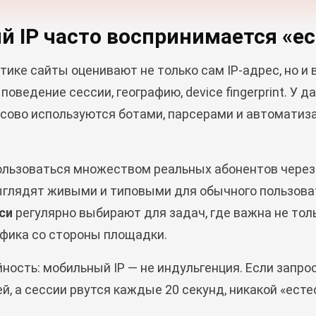
 IP часто воспринимается «ес
ике сайты оценивают не только сам IP-адрес, но и в
поведение сессии, географию, device fingerprint. У 
ссово используются ботами, парсерами и автоматиза
ользоваться множеством реальных абонентов через
ыглядят живыми и типовыми для обычного пользоват
си
регулярно выбирают для задач, где важна не толь
фика со стороны площадки.
йность: мобильный IP — не индульгенция. Если запр
ей, а сессии рвутся каждые 20 секунд, никакой «ест