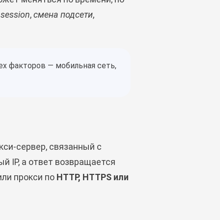
 session
,
смена подсети
,
ех факторов — мобильная сеть,
кси-сервер, связанный с
й IP, а ответ возвращается
или прокси по
HTTP, HTTPS или