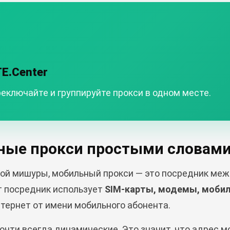
TE.Center
еключайте и группируйте прокси в одном месте.
ьные прокси простыми словам
вой мишуры, мобильный прокси — это посредник ме
т посредник использует
SIM-карты, модемы, мобиль
нтернет от имени мобильного абонента.
очти всегда динамические. Это значит, что адрес м