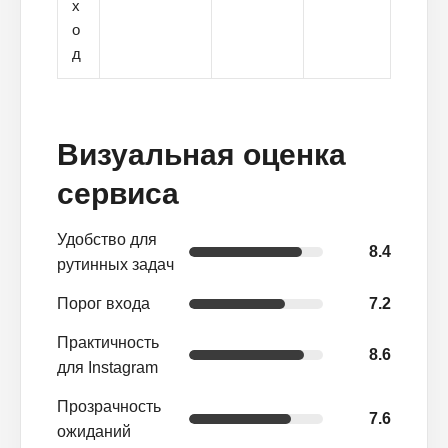
х
о
д
Визуальная оценка
сервиса
Удобство для
8.4
рутинных задач
7.2
Порог входа
Практичность
8.6
для Instagram
Прозрачность
7.6
ожиданий