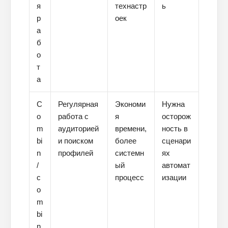
я
технастр
ь
ПЕРЕЙТИ В БЛОГ
р
оек
а
б
о
т
а
C
Регулярная
Экономи
Нужна
o
работа с
я
осторож
m
аудиторией
времени,
ность в
bi
и поиском
более
сценари
n
профилей
системн
ях
/
ый
автомат
c
процесс
изации
o
m
bi
n