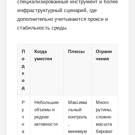
специализированный инструмент и более
инфраструктурный сценарий, где
дополнительно учитываются прокси и
стабильность среды.
П
Когда
Плюсы
Ограни
о
уместен
чения
д
х
Блог
о
д
Похожие
статьи
Р
Небольшие
Максима
Много
ПЕРЕЙТИ В БЛОГ
у
объемы и
льный
рутины,
ч
редкие
контроль
сложно
н
активности
,
масшта
а
минимум
бироват