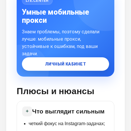
LTE.CENTER
Умные мобильные
прокси
Знаем проблемы, поэтому сделали
лучше: мобильные прокси,
устойчивые к ошибкам, под ваши
задачи.
ЛИЧНЫЙ КАБИНЕТ
Плюсы и нюансы
Что выглядит сильным
+
четкий фокус на Instagram-задачах;