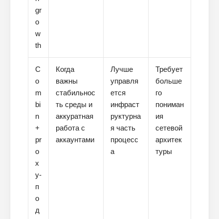
gr
o
w
th
C
Когда
Лучше
Требует
o
важны
управля
больше
m
стабильнос
ется
го
bi
ть среды и
инфраст
пониман
n
аккуратная
руктурна
ия
+
работа с
я часть
сетевой
pr
аккаунтами
процесс
архитек
o
а
туры
x
y-
п
о
д