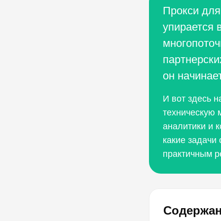
Прокси для 
упирается 
многопоточ
партнерски
он начинает
И вот здесь н
техническую м
аналитики и 
какие задачи
практичным р
Содержа