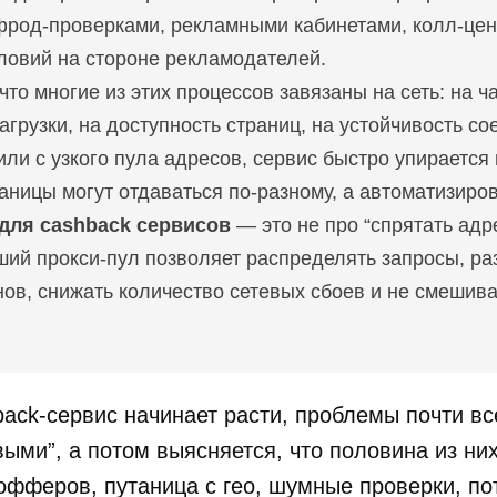
фрод-проверками, рекламными кабинетами, колл-цен
ловий на стороне рекламодателей.
что многие из этих процессов завязаны на сеть: на ч
грузки, на доступность страниц, на устойчивость со
 или с узкого пула адресов, сервис быстро упирается
аницы могут отдаваться по-разному, а автоматизиро
для cashback сервисов
— это не про “спрятать адр
ий прокси-пул позволяет распределять запросы, раз
нов, снижать количество сетевых сбоев и не смеши
back-сервис начинает расти, проблемы почти вс
выми”, а потом выясняется, что половина из ни
офферов, путаница с гео, шумные проверки, по