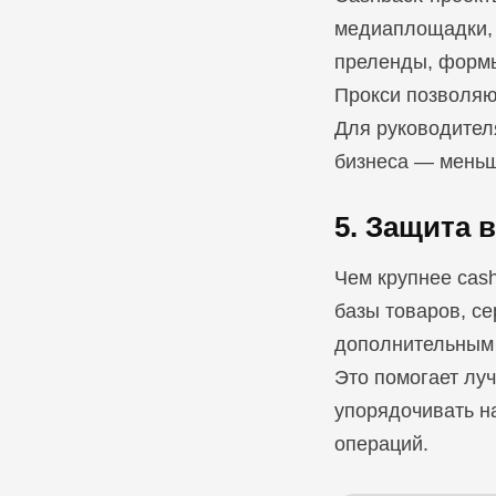
медиаплощадки, 
преленды, формы
Прокси позволяю
Для руководителя
бизнеса — меньш
5. Защита 
Чем крупнее cash
базы товаров, с
дополнительным 
Это помогает лу
упорядочивать на
операций.