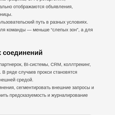
еально отображаются объявления,
аницы.
льзовательский путь в разных условиях.
для команды — меньше “слепых зон”, а для
х соединений
партнерок, BI-системы, CRM, коллтрекинг,
 В ряде случаев прокси становятся
нешней средой.
инения, сегментировать внешние запросы и
ечить предсказуемость и журналирование