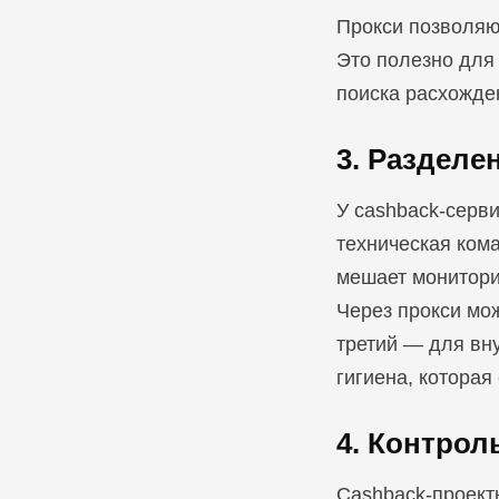
Прокси позволяю
Это полезно для
поиска расхожде
3. Разделе
У cashback-серви
техническая ком
мешает монитори
Через прокси мо
третий — для вн
гигиена, которая
4. Контрол
Cashback-проекты