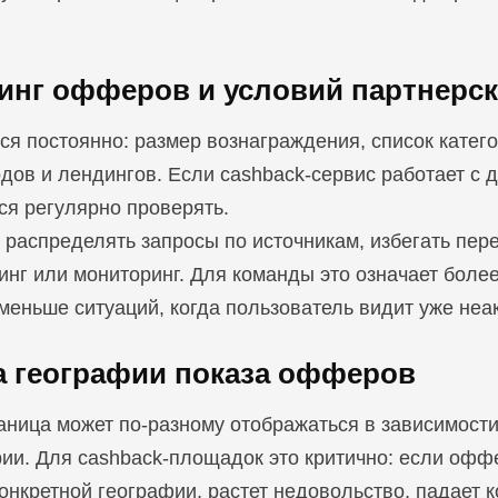
инг офферов и условий партнерс
 постоянно: размер вознаграждения, список категор
одов и лендингов. Если cashback-сервис работает с 
ся регулярно проверять.
распределять запросы по источникам, избегать пере
инг или мониторинг. Для команды это означает боле
 меньше ситуаций, когда пользователь видит уже не
а географии показа офферов
аница может по-разному отображаться в зависимости 
ии. Для cashback-площадок это критично: если оффе
онкретной географии, растет недовольство, падает к