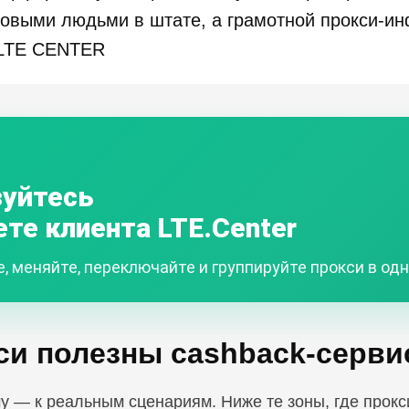
новыми людьми в штате, а грамотной прокси-ин
 LTE CENTER
зуйтесь
ете клиента LTE.Center
, меняйте, переключайте и группируйте прокси в од
си полезны cashback-серви
у — к реальным сценариям. Ниже те зоны, где прокс