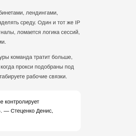
абинетами, лендингами,
делять среду. Один и тот же IP
налы, ломается логика сессий,
ми.
туры команда тратит больше,
 когда прокси подобраны под
табируете рабочие связки.
ше контролирует
». — Стеценко Денис,