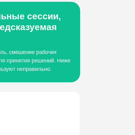
льные сессии,
редсказуемая
иль, смешение рабочих
для принятия решений. Ниже
льзуют неправильно.