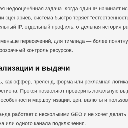
ая недооценённая задача. Когда один IP начинает и
и сценариев, система быстро теряет “естественност
ельный IP, отдельный профиль, отдельная история р
 меньше пересечений, для тимлида — более понятну
озрачный контроль ресурсов.
кализации и выдачи
ь, как оффер, преленд, форма или рекламная логик
региона. Прокси позволяют проверить локальную выд
 особенности маршрутизации, цен, валюты и пользов
анда работает с несколькими GEO и не хочет делать
на или одного канала подключения.