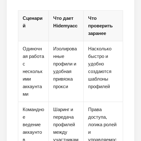
Сценари
Что дает
Что
ПЕРЕЙТИ В БЛОГ
й
Hidemyacc
проверить
заранее
Одиночн
Изолирова
Насколько
ая работа
нные
быстро и
с
профили и
удобно
нескольк
удобная
создаются
ими
привязка
шаблоны
аккаунта
прокси
профилей
ми
Командно
Шаринг и
Права
е
передача
доступа,
ведение
профилей
логика ролей
аккаунто
между
и
в
участникам
управляемос