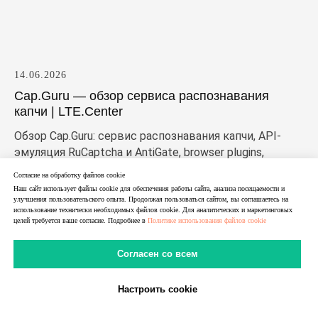
14.06.2026
Cap.Guru — обзор сервиса распознавания
капчи | LTE.Center
Обзор Cap.Guru: сервис распознавания капчи, API-
эмуляция RuCaptcha и AntiGate, browser plugins,
supported CAPTCHA types и цены. Разбираем, как
Согласие на обработку файлов cookie
работает кап гуру и кому подходит сервис.
Наш сайт использует файлы cookie для обеспечения работы сайта, анализа посещаемости и
улучшения пользовательского опыта. Продолжая пользоваться сайтом, вы соглашаетесь на
использование технически необходимых файлов cookie. Для аналитических и маркетинговых
целей требуется ваше согласие. Подробнее в
Политике использования файлов cookie
Согласен со всем
Настроить cookie
В Telegram
В MAX
Личный Кабинет