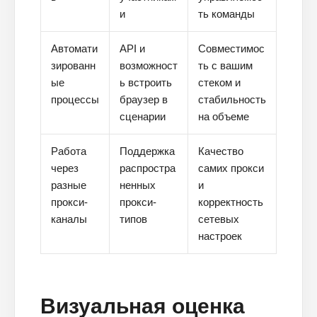
и
ть команды
Автомати
API и
Совместимос
зированн
возможност
ть с вашим
ые
ь встроить
стеком и
процессы
браузер в
стабильность
сценарии
на объеме
Работа
Поддержка
Качество
через
распростра
самих прокси
разные
ненных
и
прокси-
прокси-
корректность
каналы
типов
сетевых
настроек
Визуальная оценка