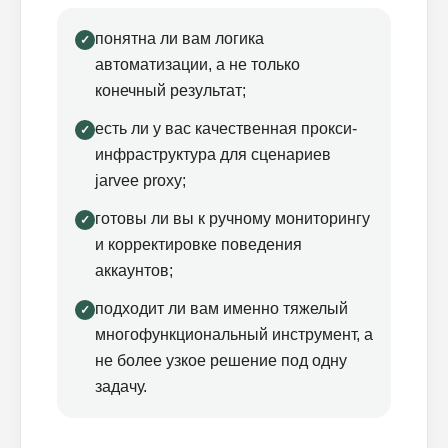
понятна ли вам логика
✓
автоматизации, а не только
конечный результат;
есть ли у вас качественная прокси-
✓
инфраструктура для сценариев
Блог
jarvee proxy;
Похожие
статьи
готовы ли вы к ручному мониторингу
✓
и корректировке поведения
ПЕРЕЙТИ В БЛОГ
аккаунтов;
подходит ли вам именно тяжелый
✓
многофункциональный инструмент, а
ПЕРЕЙТИ В БЛОГ
не более узкое решение под одну
задачу.