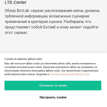
LTE.Center
Обзор BotLab: сервис распознавания капчи, уровень
публичной информации, возможные сценарии
применения и критерии оценки. Разбираем, что
представляет собой Ботлаб и кому может подойти
этот сервис.
Согласие на обработку файлов cookie
Наш сайт использует файлы cookie для обеспечения работы сайта, анализа посещаемости и
улучшения пользовательского опыта. Продолжая пользоваться сайтом, вы соглашаетесь на
использование технически необходимых файлов cookie. Для аналитических и маркетинговых
целей требуется ваше согласие. Подробнее в
Политике использования файлов cookie
Согласен со всем
Настроить cookie
В Telegram
В MAX
Личный Кабинет