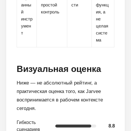
анны
простой
сти
функц
й
контроль
ия, а
инстр
не
умен
целая
т
систе
ма
Визуальная оценка
Ниже — не абсолютный рейтинг, а
практическая оценка того, как Jarvee
воспринимается в рабочем контексте
сегодня.
Гибкость
8.8
сценариев