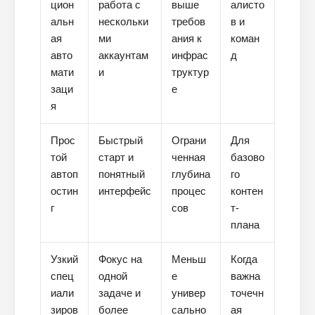
цион
работа с
выше
алисто
альн
нескольки
требов
в и
ая
ми
ания к
коман
авто
аккаунтам
инфрас
д
мати
и
труктур
заци
е
я
Прос
Быстрый
Ограни
Для
той
старт и
ченная
базово
автоп
понятный
глубина
го
остин
интерфейс
процес
контен
г
сов
т-
плана
Узкий
Фокус на
Меньш
Когда
спец
одной
е
важна
иали
задаче и
универ
точечн
зиров
более
сально
ая