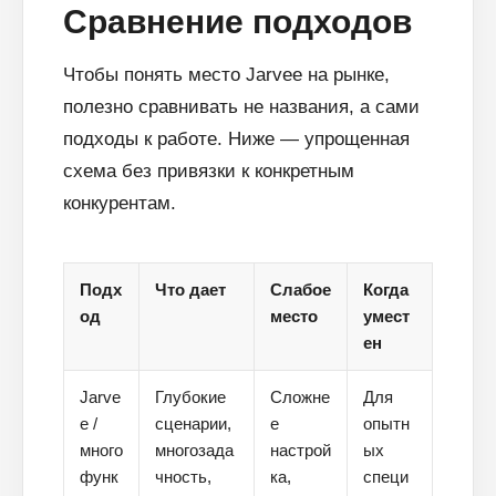
Сравнение подходов
Чтобы понять место Jarvee на рынке,
полезно сравнивать не названия, а сами
подходы к работе. Ниже — упрощенная
схема без привязки к конкретным
конкурентам.
Подх
Что дает
Слабое
Когда
од
место
умест
ен
Jarve
Глубокие
Сложне
Для
e /
сценарии,
е
опытн
много
многозада
настрой
ых
функ
чность,
ка,
специ