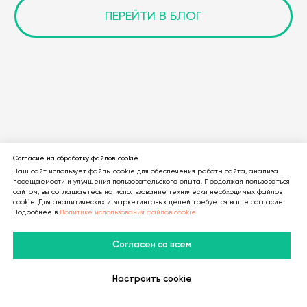
Согласие на обработку файлов cookie
Наш сайт использует файлы cookie для обеспечения работы сайта, анализа
посещаемости и улучшения пользовательского опыта. Продолжая пользоваться
сайтом, вы соглашаетесь на использование технически необходимых файлов
cookie. Для аналитических и маркетинговых целей требуется ваше согласие.
Подробнее в
Политике использования файлов cookie
14.06.2026
Согласен со всем
BotLab — обзор сервиса распознавания капчи |
LTE.Center
Настроить cookie
В Telegram
В MAX
Личный Кабинет
Обзор BotLab: сервис распознавания капчи, уровень