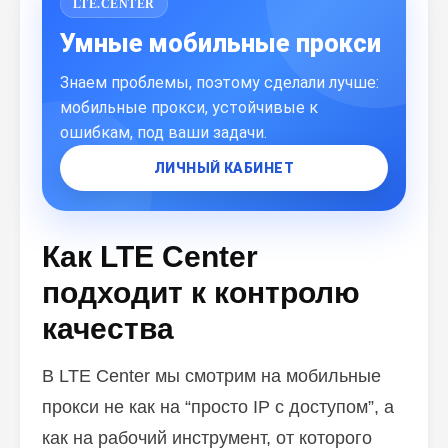
LTE.CENTER
Похожие
статьи
Умные мобильные прокси
Знаем проблемы, поэтому сделали лучше:
ПЕРЕЙТИ В БЛОГ
мобильные прокси, устойчивые к
ошибкам, под ваши задачи.
ЛИЧНЫЙ КАБИНЕТ
ПЕРЕЙТИ В БЛОГ
Как LTE Center
подходит к контролю
качества
В LTE Center мы смотрим на мобильные
прокси не как на “просто IP с доступом”, а
как на рабочий инструмент, от которого