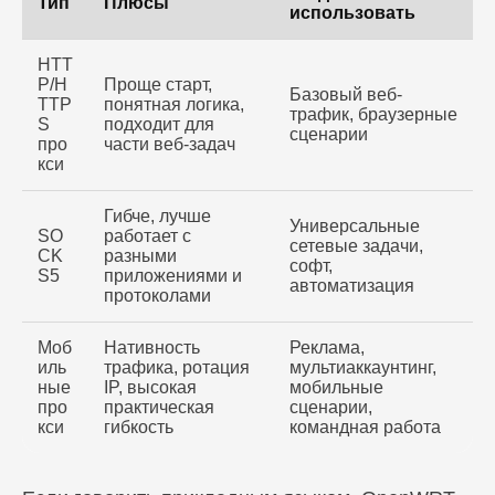
Тип
Плюсы
использовать
HTT
P/H
Проще старт,
Базовый веб-
TTP
понятная логика,
трафик, браузерные
S
подходит для
сценарии
про
части веб-задач
кси
Гибче, лучше
Универсальные
SO
работает с
сетевые задачи,
CK
разными
софт,
S5
приложениями и
автоматизация
протоколами
Моб
Нативность
Реклама,
иль
трафика, ротация
мультиаккаунтинг,
ные
IP, высокая
мобильные
про
практическая
сценарии,
кси
гибкость
командная работа