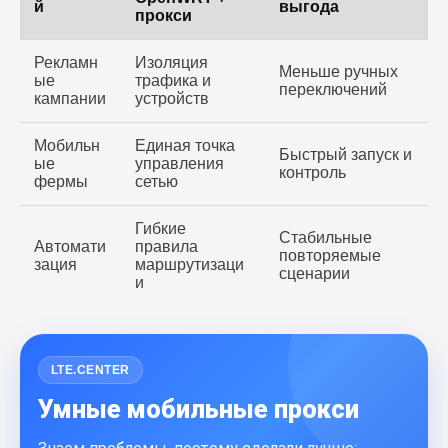
й
выгода
прокси
Рекламн
Изоляция
Меньше ручных
ые
трафика и
переключений
кампании
устройств
Мобильн
Единая точка
Быстрый запуск и
ые
управления
контроль
фермы
сетью
Гибкие
Стабильные
Автомати
правила
повторяемые
зация
маршрутизаци
Блог
сценарии
и
Похожие
статьи
ПЕРЕЙТИ В БЛОГ
LTE.CENTER
Умные мобильные прокси