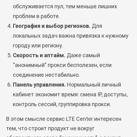
обслуживается пул, тем меньше лишних
Блог
проблем в работе.
Похожие
статьи
География и выбор регионов.
Для
локальных задач важна привязка к нужному
ПЕРЕЙТИ В БЛОГ
городу или региону.
Скорость и аптайм.
Даже самый
“анонимный” прокси бесполезен, если
ПЕРЕЙТИ В БЛОГ
соединение нестабильно.
Панель управления.
Нормальный личный
кабинет экономит время: смена IP, доступы,
контроль сессий, группировка прокси.
В этом смысле сервис LTE Center интересен
тем, что строит продукт не вокруг