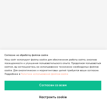
Согласие на обработку файлов cookie
Наш сайт использует файлы cookie для обеспечения работы сайта, анализа
посещаемости и улучшения пользовательского опыта. Продолжая пользоваться
сайтом, вы соглашаетесь на использование технически необходимых файлов
cookie. Для аналитических и маркетинговых целей требуется ваше согласие.
Подробнее в
Политике использования файлов cookie
14.06.2026
Согласен со всем
Cap.Guru — обзор сервиса распознавания капчи
| LTE.Center
Настроить cookie
В Telegram
В MAX
Личный Кабинет
Обзор Cap.Guru: сервис распознавания капчи, API-