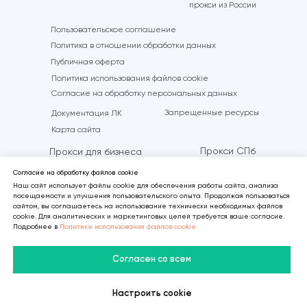
прокси из России
Пользовательское соглашение
Политика в отношении обработки данных
Публичная оферта
Политика использования файлов cookie
Согласие на обработку персональных данных
Запрещенные ресурсы
Документация ЛК
Карта сайта
Прокси СПб
Прокси для бизнеса
Прокси Москва
Прокси с ротацией
Согласие на обработку файлов cookie
Наш сайт использует файлы cookie для обеспечения работы сайта, анализа
Аренда прокси
Российский прокси
посещаемости и улучшения пользовательского опыта. Продолжая пользоваться
сайтом, вы соглашаетесь на использование технически необходимых файлов
Контакты
cookie. Для аналитических и маркетинговых целей требуется ваше согласие.
Подробнее в
Политике использования файлов cookie
Согласен со всем
Настроить cookie
В Telegram
В MAX
Личный Кабинет