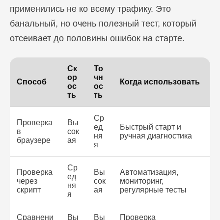
применились не ко всему трафику. Это
банальный, но очень полезный тест, который
отсеивает до половины ошибок на старте.
Ск
То
ор
чн
Способ
Когда использовать
ос
ос
ть
ть
Ср
Проверка
Вы
ед
Быстрый старт и
в
сок
ня
ручная диагностика
браузере
ая
я
Ср
Проверка
Вы
Автоматизация,
ед
через
сок
мониторинг,
ня
скрипт
ая
регулярные тесты
я
Сравнени
Вы
Вы
Проверка