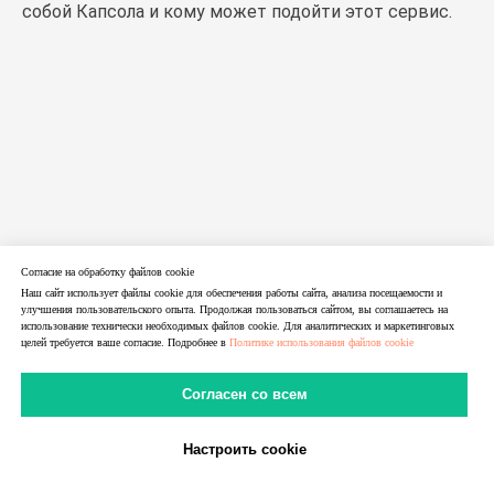
собой Капсола и кому может подойти этот сервис.
Согласие на обработку файлов cookie
Наш сайт использует файлы cookie для обеспечения работы сайта, анализа посещаемости и
улучшения пользовательского опыта. Продолжая пользоваться сайтом, вы соглашаетесь на
использование технически необходимых файлов cookie. Для аналитических и маркетинговых
целей требуется ваше согласие. Подробнее в
Политике использования файлов cookie
Согласен со всем
14.06.2026
Настроить cookie
RuCaptcha — обзор сервиса распознавания
В Telegram
В MAX
Личный Кабинет
капчи | LTE.Center