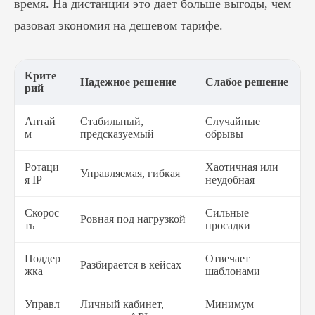
время. На дистанции это дает больше выгоды, чем
разовая экономия на дешевом тарифе.
Крите
Надежное решение
Слабое решение
рий
Аптай
Стабильный,
Случайные
м
предсказуемый
обрывы
Ротаци
Хаотичная или
Управляемая, гибкая
я IP
неудобная
Скорос
Сильные
Ровная под нагрузкой
ть
просадки
Поддер
Отвечает
Разбирается в кейсах
жка
шаблонами
Управл
Личный кабинет,
Минимум