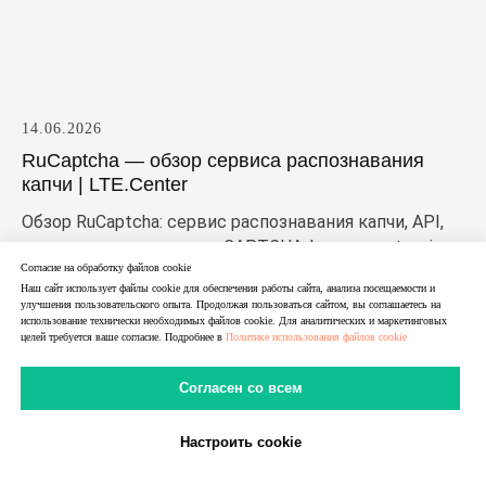
14.06.2026
RuCaptcha — обзор сервиса распознавания
капчи | LTE.Center
Обзор RuCaptcha: сервис распознавания капчи, API,
поддерживаемые типы CAPTCHA, browser extension,
proxyless и proxy-задачи. Разбираем, как работает Ру
Согласие на обработку файлов cookie
Наш сайт использует файлы cookie для обеспечения работы сайта, анализа посещаемости и
капча, кому подходит сервис и что важно учитывать
улучшения пользовательского опыта. Продолжая пользоваться сайтом, вы соглашаетесь на
перед подключением.
использование технически необходимых файлов cookie. Для аналитических и маркетинговых
целей требуется ваше согласие. Подробнее в
Политике использования файлов cookie
Согласен со всем
Настроить cookie
В Telegram
В MAX
Личный Кабинет