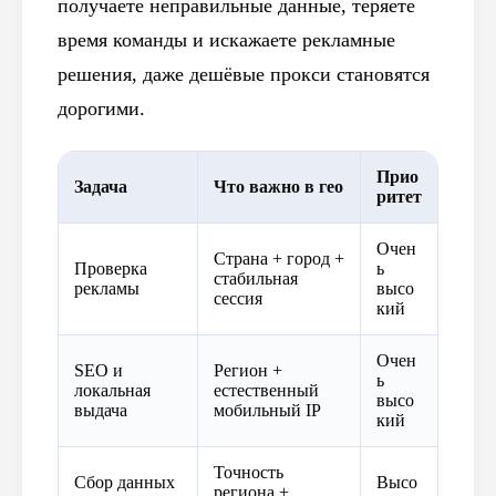
получаете неправильные данные, теряете
время команды и искажаете рекламные
решения, даже дешёвые прокси становятся
дорогими.
Прио
Задача
Что важно в гео
ритет
Очен
Страна + город +
Проверка
ь
стабильная
рекламы
высо
сессия
кий
Очен
SEO и
Регион +
ь
локальная
естественный
высо
выдача
мобильный IP
кий
Точность
Сбор данных
Высо
региона +