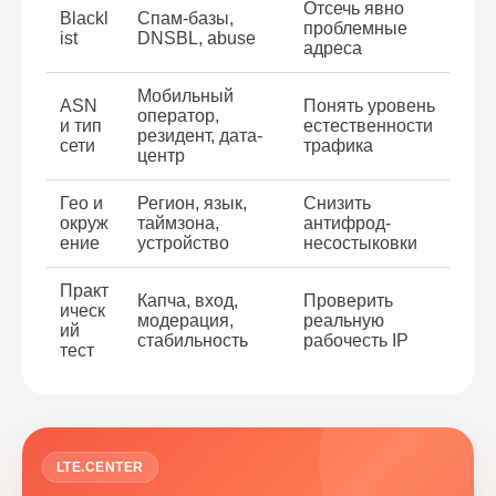
Отсечь явно
Blackl
Спам-базы,
проблемные
ist
DNSBL, abuse
адреса
Мобильный
ASN
Понять уровень
оператор,
и тип
естественности
резидент, дата-
сети
трафика
центр
Гео и
Регион, язык,
Снизить
окруж
таймзона,
антифрод-
ение
устройство
несостыковки
Практ
Капча, вход,
Проверить
ическ
модерация,
реальную
ий
стабильность
рабочесть IP
тест
LTE.CENTER