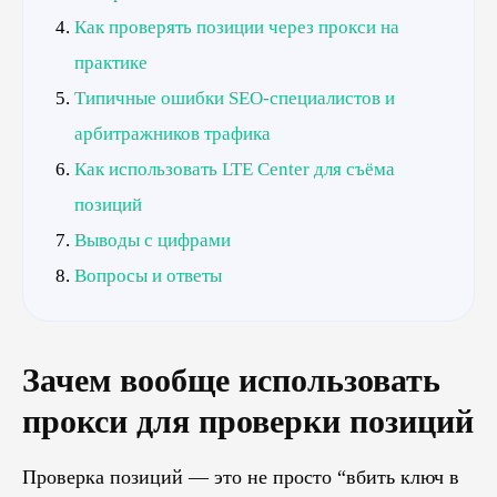
Как проверять позиции через прокси на
практике
Типичные ошибки SEO-специалистов и
арбитражников трафика
Как использовать LTE Center для съёма
позиций
Выводы с цифрами
Вопросы и ответы
Зачем вообще использовать
прокси для проверки позиций
Проверка позиций — это не просто “вбить ключ в