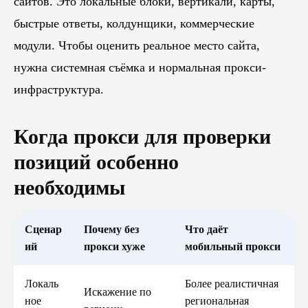
сайтов. Это локальные блоки, вертикали, карты,
быстрые ответы, колдунщики, коммерческие
Блог
модули. Чтобы оценить реальное место сайта,
Похожие
статьи
нужна системная съёмка и нормальная прокси-
инфраструктура.
ПЕРЕЙТИ В БЛОГ
Когда прокси для проверки
позиций особенно
ПЕРЕЙТИ В БЛОГ
необходимы
Сценар
Почему без
Что даёт
ий
прокси хуже
мобильный прокси
Локаль
Более реалистичная
Искажение по
ное
региональная