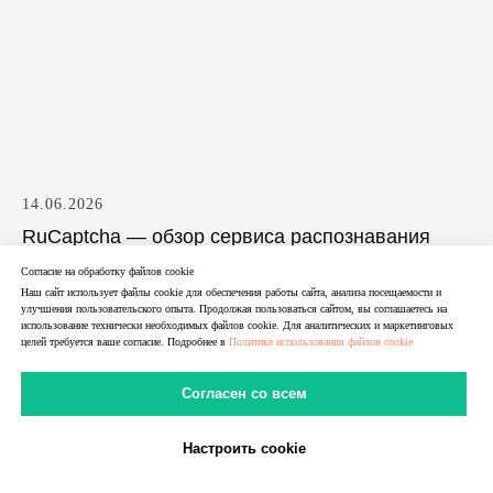
14.06.2026
RuCaptcha — обзор сервиса распознавания
капчи | LTE.Center
Согласие на обработку файлов cookie
Наш сайт использует файлы cookie для обеспечения работы сайта, анализа посещаемости и
Обзор RuCaptcha: сервис распознавания капчи, API,
улучшения пользовательского опыта. Продолжая пользоваться сайтом, вы соглашаетесь на
поддерживаемые типы CAPTCHA, browser extension,
использование технически необходимых файлов cookie. Для аналитических и маркетинговых
целей требуется ваше согласие. Подробнее в
Политике использования файлов cookie
proxyless и proxy-задачи. Разбираем, как работает Ру
капча, кому подходит сервис и что важно учитывать
Согласен со всем
перед подключением.
Настроить cookie
В Telegram
В MAX
Личный Кабинет