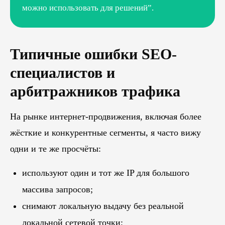
можно использовать для решений”.
Типичные ошибки SEO-
специалистов и
арбитражников трафика
На рынке интернет-продвижения, включая более
жёсткие и конкурентные сегменты, я часто вижу
одни и те же просчёты:
используют один и тот же IP для большого
массива запросов;
снимают локальную выдачу без реальной
локальной сетевой точки;