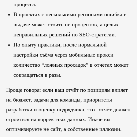
процесса.
В проектах с несколькими регионами ошибка в
выдаче может стоить не процентов, а целых
неправильных решений по SEO-стратегии.
По опыту практики, после нормальной
настройки съёма через мобильные прокси
количество “ложных просадок” в отчётах может
сокращаться в разы.
Проще говоря: если ваш отчёт по позициям влияет
на бюджет, задачи для команды, приоритеты
разработки и оценку подрядчика, этот отчёт должен
строиться на корректных данных. Иначе вы
оптимизируете не сайт, а собственные иллюзии.