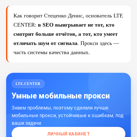
Как говорит Стеценко Денис, основатель LTE
CENTER:
в SEO выигрывает не тот, кто
смотрит больше отчётов, а тот, кто умеет
отличать шум от сигнала
. Прокси здесь —
часть системы качества данных.
LTE.CENTER
Умные мобильные прокси
Знаем проблемы, поэтому сделали лучше:
мобильные прокси, устойчивые к ошибкам, под
ваши задачи.
ЛИЧНЫЙ КАБИНЕТ