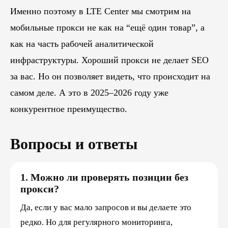
Именно поэтому в LTE Center мы смотрим на
мобильные прокси не как на “ещё один товар”, а
как на часть рабочей аналитической
инфраструктуры. Хороший прокси не делает SEO
за вас. Но он позволяет видеть, что происходит на
самом деле. А это в 2025–2026 году уже
конкурентное преимущество.
Вопросы и ответы
1. Можно ли проверять позиции без
прокси?
Да, если у вас мало запросов и вы делаете это
редко. Но для регулярного мониторинга,