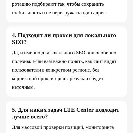
ротацию подбирают так, чтобы сохранить
стабильность и не перегружать один адрес.
4. Подходят ли прокси для локального
SEO?
Да, и именно для локального SEO они особенно
полезны. Если вам важно понять, как сайт видят
пользователи в конкретном регионе, без
корректной прокси-среды результат будет
неточным.
5. Для каких задач LTE Center подходит
лучше всего?
Для массовой проверки позиций, мониторинга