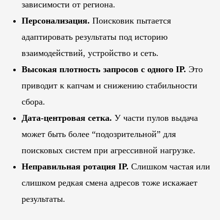
зависимости от региона.
Персонализация.
Поисковик пытается
адаптировать результаты под историю
взаимодействий, устройство и сеть.
Высокая плотность запросов с одного IP.
Это
приводит к капчам и снижению стабильности
сбора.
Дата-центровая сетка.
У части пулов выдача
может быть более “подозрительной” для
поисковых систем при агрессивной нагрузке.
Неправильная ротация IP.
Слишком частая или
слишком редкая смена адресов тоже искажает
результаты.