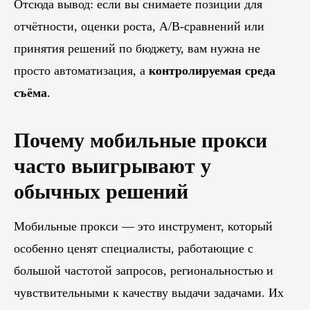
Отсюда вывод: если вы снимаете позиции для
отчётности, оценки роста, A/B-сравнений или
принятия решений по бюджету, вам нужна не
просто автоматизация, а
контролируемая среда
съёма
.
Почему мобильные прокси
часто выигрывают у
обычных решений
Мобильные прокси — это инструмент, который
особенно ценят специалисты, работающие с
большой частотой запросов, региональностью и
чувствительными к качеству выдачи задачами. Их