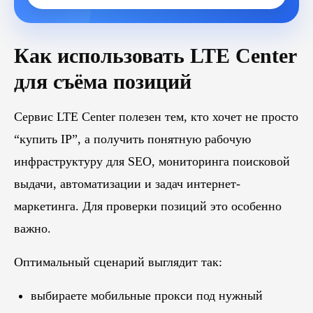
Как использовать LTE Center
для съёма позиций
Сервис LTE Center полезен тем, кто хочет не просто
“купить IP”, а получить понятную рабочую
инфраструктуру для SEO, мониторинга поисковой
выдачи, автоматизации и задач интернет-
маркетинга. Для проверки позиций это особенно
важно.
Оптимальный сценарий выглядит так:
выбираете мобильные прокси под нужный