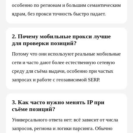
особенно по регионам и большим семантическим
ядрам, без прокси точность быстро падает.
2. Почему мобильные прокси лучше
для проверки позиций?
Потому что они используют реальные мобильные
сети и часто дают более естественную сетевую
среду для съёма выдачи, особенно при частых
запросах и работе с геозависимой SERP.
3. Как часто нужно менять IP при
съёме позиций?
Универсального ответа нет: всё зависит от числа
запросов, региона и логики парсинга. Обычно