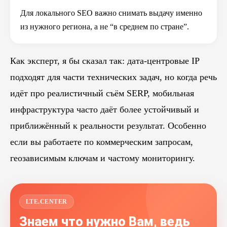
Для локального SEO важно снимать выдачу именно
из нужного региона, а не “в среднем по стране”.
Как эксперт, я бы сказал так: дата-центровые IP
подходят для части технических задач, но когда речь
идёт про реалистичный съём SERP, мобильная
инфраструктура часто даёт более устойчивый и
приближённый к реальности результат. Особенно
если вы работаете по коммерческим запросам,
геозависимым ключам и частому мониторингу.
LTE.CENTER
Знаем что нужно Вам, ведь