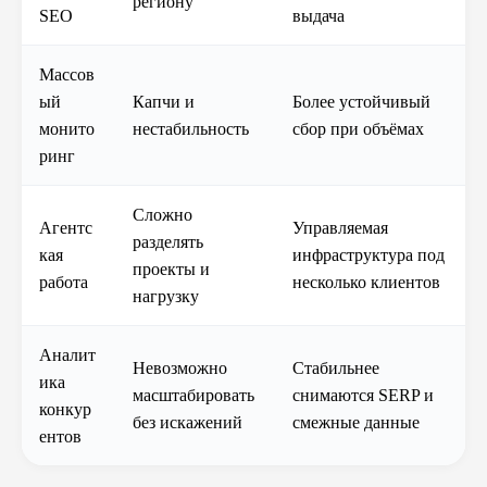
региону
SEO
выдача
Массов
ый
Капчи и
Более устойчивый
монито
нестабильность
сбор при объёмах
ринг
Сложно
Агентс
Управляемая
разделять
кая
инфраструктура под
проекты и
работа
несколько клиентов
нагрузку
Аналит
Невозможно
Стабильнее
ика
масштабировать
снимаются SERP и
конкур
без искажений
смежные данные
ентов