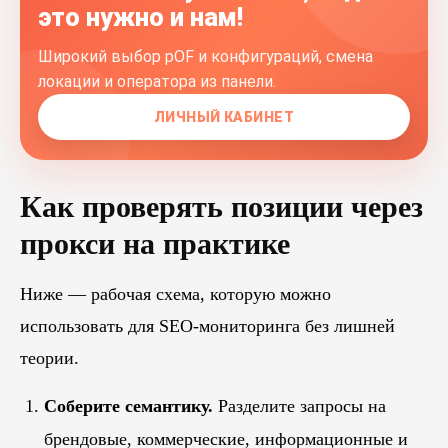
это нужно и нам!
Широкий выбор pOF и конфигураций, смена
локации и оператора из панели.
ЛИЧНЫЙ КАБИНЕТ
Как проверять позиции через
прокси на практике
Ниже — рабочая схема, которую можно
использовать для SEO-мониторинга без лишней
теории.
Соберите семантику.
Разделите запросы на
брендовые, коммерческие, информационные и