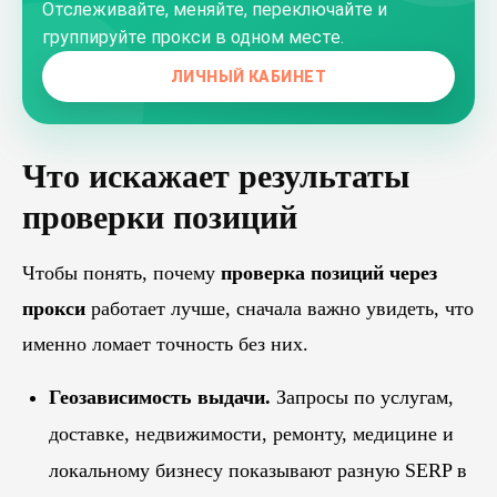
Отслеживайте, меняйте, переключайте и
группируйте прокси в одном месте.
ЛИЧНЫЙ КАБИНЕТ
Что искажает результаты
проверки позиций
Чтобы понять, почему
проверка позиций через
прокси
работает лучше, сначала важно увидеть, что
именно ломает точность без них.
Геозависимость выдачи.
Запросы по услугам,
доставке, недвижимости, ремонту, медицине и
локальному бизнесу показывают разную SERP в