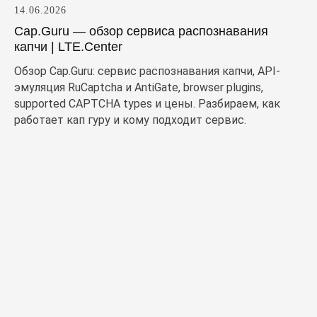
14.06.2026
Cap.Guru — обзор сервиса распознавания
капчи | LTE.Center
Обзор Cap.Guru: сервис распознавания капчи, API-
эмуляция RuCaptcha и AntiGate, browser plugins,
supported CAPTCHA types и цены. Разбираем, как
работает кап гуру и кому подходит сервис.