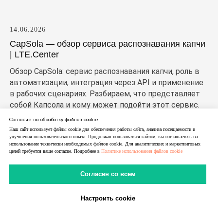
14.06.2026
CapSola — обзор сервиса распознавания капчи
| LTE.Center
Обзор CapSola: сервис распознавания капчи, роль в
автоматизации, интеграция через API и применение
в рабочих сценариях. Разбираем, что представляет
собой Капсола и кому может подойти этот сервис.
Согласие на обработку файлов cookie
Наш сайт использует файлы cookie для обеспечения работы сайта, анализа посещаемости и
улучшения пользовательского опыта. Продолжая пользоваться сайтом, вы соглашаетесь на
использование технически необходимых файлов cookie. Для аналитических и маркетинговых
целей требуется ваше согласие. Подробнее в
Политике использования файлов cookie
Согласен со всем
Настроить cookie
В Telegram
В MAX
Личный Кабинет