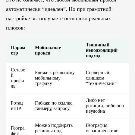
автоматически “идеален”. Но при грамотной
настройке вы получаете несколько реальных
плюсов:
Типичный
Парам
Мобильные
неподходящий
етр
прокси
подход
Сетево
Ближе к реальному
Серверный,
й
мобильному
слишком
профи
трафику
“технический”
ль
Либо нет
Ротац
Гибкая: по ссылке,
ротации, либо она
ия IP
таймеру, запросу
неудобна
Можно подбирать
География
Геогра
регионы под
ограничена или
фия