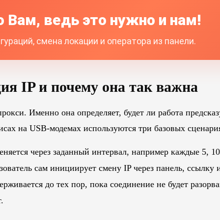
 Вам, ведь это нужно и нам!
ураций, смена локации и оператора из панели.
ия IP и почему она так важна
рокси. Именно она определяет, будет ли работа предсказ
исах на USB-модемах используются три базовых сценари
няется через заданный интервал, например каждые 5, 10
ователь сам инициирует смену IP через панель, ссылку 
ерживается до тех пор, пока соединение не будет разорва
.