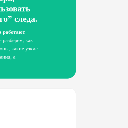
льзовать
го” следа.
es работают
е разберём, как
оны, какие узкие
ания, а