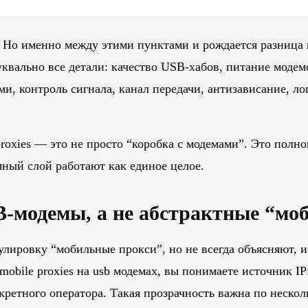
. Но именно между этими пунктами и рождается разница
квально все детали: качество USB-хабов, питание модем
ми, контроль сигнала, канал передачи, антизависание, л
roxies — это не просто “коробка с модемами”. Это полно
мный слой работают как единое целое.
-модемы, а не абстрактные “мо
лировку “мобильные прокси”, но не всегда объясняют, и
mobile proxies на usb модемах, вы понимаете источник IP
кретного оператора. Такая прозрачность важна по неско