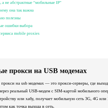
а не абстрактные “мобильные IP”
очему она так важна
ьно полезны
ные ошибки выбора
сервиса mobile proxies
ые прокси на USB модемах
 прокси на usb модемах — это прокси-серверы, где выход
 через реальный USB-модем с SIM-картой мобильного опе
ройству или хабу, получает мобильную сеть 3G, 4G или 
том как точка выхода в сеть.