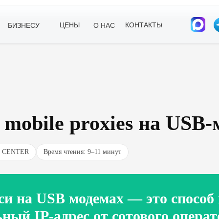
ЦЕНЫ
КОНТАКТЫ
БИЗНЕСУ
О НАС
mobile proxies на USB
TE CENTER
Время чтения: 9–11 минут
и на USB модемах — это способ
ый IP-адрес от сотового операт