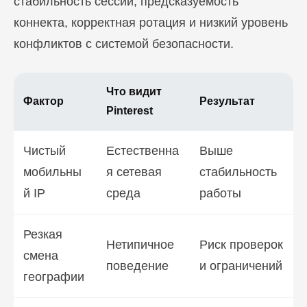
стабильность сессии, предсказуемость
коннекта, корректная ротация и низкий уровень
конфликтов с системой безопасности.
Что видит
Фактор
Результат
Pinterest
Чистый
Естественна
Выше
мобильны
я сетевая
стабильность
й IP
среда
работы
Резкая
Нетипичное
Риск проверок
смена
поведение
и ограничений
географии