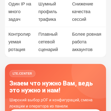
Один IP на
Шумный
Снижение
много
профиль
качества
задач
трафика
сессий
Контролир
Плавный
Более ровная
уемая
сетевой
работа
ротация
сценарий
аккаунтов
LTE.CENTER
Знаем что нужно Вам, ведь
это нужно и нам!
Широкий выбор pOF и конфигураций, смена
локации и оператора из панели.