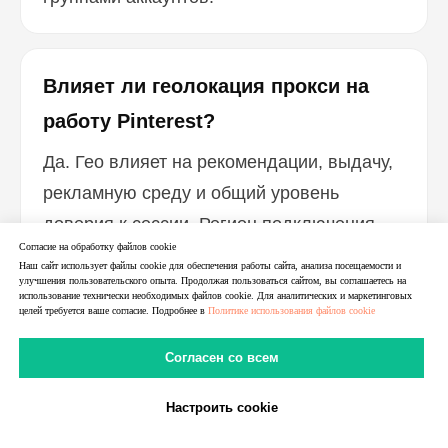
Влияет ли геолокация прокси на
работу Pinterest?
Да. Гео влияет на рекомендации, выдачу,
рекламную среду и общий уровень
доверия к сессии. Регион подключения
Согласие на обработку файлов cookie
должен быть логично связан с рынком,
Наш сайт использует файлы cookie для обеспечения работы сайта, анализа посещаемости и
улучшения пользовательского опыта. Продолжая пользоваться сайтом, вы соглашаетесь на
под который работает аккаунт.
использование технически необходимых файлов cookie. Для аналитических и маркетинговых
целей требуется ваше согласие. Подробнее в
Политике использования файлов cookie
Согласен со всем
Что важнее: скорость или
стабильность прокси для Pinterest?
Настроить cookie
В Telegram
В MAX
Личный Кабинет