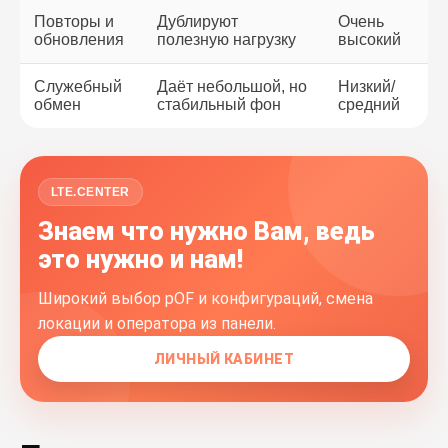
Повторы и
Дублируют
Очень
обновления
полезную нагрузку
высокий
Служебный
Даёт небольшой, но
Низкий/
обмен
стабильный фон
средний
LTE.CENTER
Знаем что нужно Вам, ведь
это нужно и нам!
Широкий выбор pOF и конфигураций, смена
локации и оператора из панели.
ЛИЧНЫЙ КАБИНЕТ