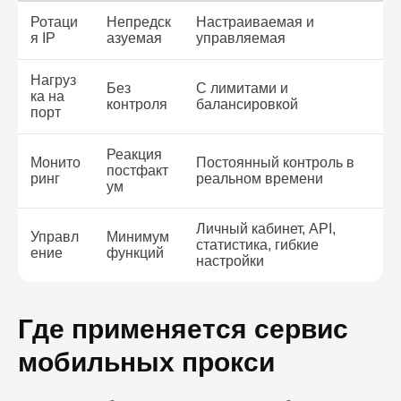
Ротаци
Непредск
Настраиваемая и
я IP
азуемая
управляемая
Нагруз
Без
С лимитами и
ка на
контроля
балансировкой
порт
Реакция
Монито
Постоянный контроль в
постфакт
ринг
реальном времени
ум
Личный кабинет, API,
Управл
Минимум
статистика, гибкие
ение
функций
настройки
Где применяется сервис
мобильных прокси