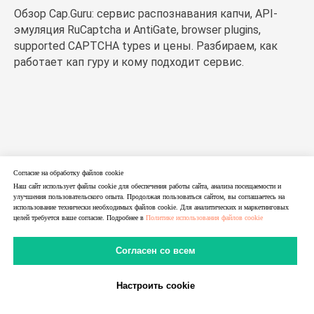
Обзор Cap.Guru: сервис распознавания капчи, API-
эмуляция RuCaptcha и AntiGate, browser plugins,
supported CAPTCHA types и цены. Разбираем, как
работает кап гуру и кому подходит сервис.
Согласие на обработку файлов cookie
Наш сайт использует файлы cookie для обеспечения работы сайта, анализа посещаемости и
улучшения пользовательского опыта. Продолжая пользоваться сайтом, вы соглашаетесь на
использование технически необходимых файлов cookie. Для аналитических и маркетинговых
целей требуется ваше согласие. Подробнее в
Политике использования файлов cookie
Согласен со всем
Настроить cookie
В Telegram
В MAX
Личный Кабинет