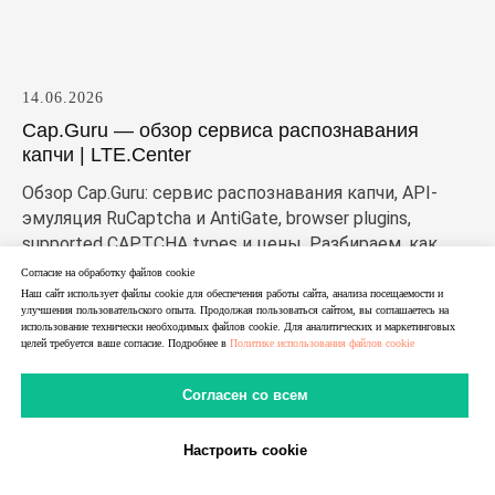
14.06.2026
Cap.Guru — обзор сервиса распознавания
капчи | LTE.Center
Обзор Cap.Guru: сервис распознавания капчи, API-
эмуляция RuCaptcha и AntiGate, browser plugins,
supported CAPTCHA types и цены. Разбираем, как
работает кап гуру и кому подходит сервис.
Согласие на обработку файлов cookie
Наш сайт использует файлы cookie для обеспечения работы сайта, анализа посещаемости и
улучшения пользовательского опыта. Продолжая пользоваться сайтом, вы соглашаетесь на
использование технически необходимых файлов cookie. Для аналитических и маркетинговых
целей требуется ваше согласие. Подробнее в
Политике использования файлов cookie
Согласен со всем
Настроить cookie
В Telegram
В MAX
Личный Кабинет