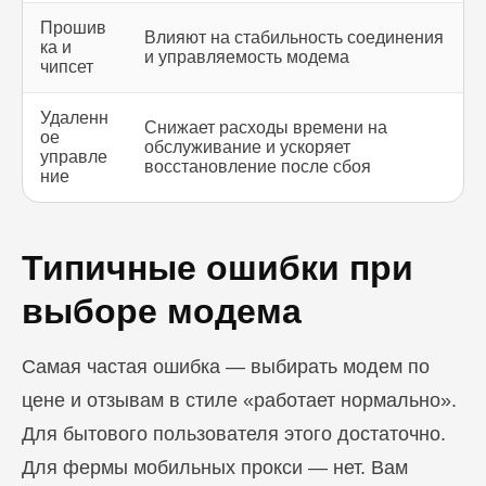
Прошив
Влияют на стабильность соединения
ка и
и управляемость модема
чипсет
Удаленн
Снижает расходы времени на
ое
обслуживание и ускоряет
управле
восстановление после сбоя
ние
Типичные ошибки при
выборе модема
Самая частая ошибка — выбирать модем по
цене и отзывам в стиле «работает нормально».
Для бытового пользователя этого достаточно.
Для фермы мобильных прокси — нет. Вам