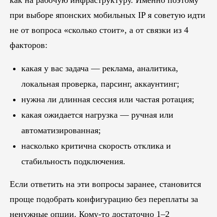
как на рабочую инфраструктуру. Именно поэтому
Блог
при выборе японских мобильных IP я советую идти
Похожие
статьи
не от вопроса «сколько стоит», а от связки из 4
факторов:
ПЕРЕЙТИ В БЛОГ
какая у вас задача — реклама, аналитика,
локальная проверка, парсинг, аккаунтинг;
нужна ли длинная сессия или частая ротация;
ПЕРЕЙТИ В БЛОГ
какая ожидается нагрузка — ручная или
автоматизированная;
насколько критична скорость отклика и
стабильность подключения.
Если ответить на эти вопросы заранее, становится
проще подобрать конфигурацию без переплаты за
ненужные опции. Кому-то достаточно 1–2