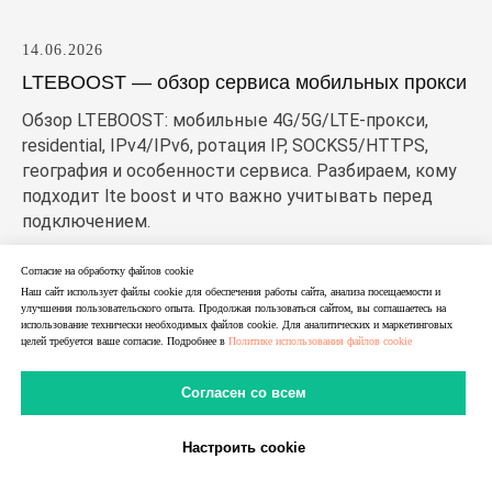
14.06.2026
LTEBOOST — обзор сервиса мобильных прокси
Обзор LTEBOOST: мобильные 4G/5G/LTE-прокси,
residential, IPv4/IPv6, ротация IP, SOCKS5/HTTPS,
география и особенности сервиса. Разбираем, кому
подходит lte boost и что важно учитывать перед
подключением.
Согласие на обработку файлов cookie
Наш сайт использует файлы cookie для обеспечения работы сайта, анализа посещаемости и
улучшения пользовательского опыта. Продолжая пользоваться сайтом, вы соглашаетесь на
использование технически необходимых файлов cookie. Для аналитических и маркетинговых
целей требуется ваше согласие. Подробнее в
Политике использования файлов cookie
Согласен со всем
Настроить cookie
В Telegram
В MAX
Личный Кабинет