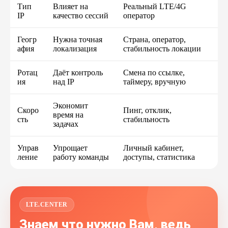
Тип
Влияет на
Реальный LTE/4G
IP
качество сессий
оператор
Геогр
Нужна точная
Страна, оператор,
афия
локализация
стабильность локации
Ротац
Даёт контроль
Смена по ссылке,
ия
над IP
таймеру, вручную
Экономит
Скоро
Пинг, отклик,
время на
сть
стабильность
задачах
Управ
Упрощает
Личный кабинет,
ление
работу команды
доступы, статистика
LTE.CENTER
Знаем что нужно Вам, ведь