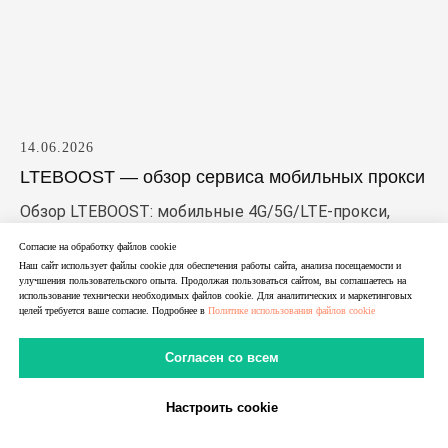
14.06.2026
LTEBOOST — обзор сервиса мобильных прокси
Обзор LTEBOOST: мобильные 4G/5G/LTE-прокси,
residential, IPv4/IPv6, ротация IP, SOCKS5/HTTPS,
Согласие на обработку файлов cookie
география и особенности сервиса. Разбираем, кому
Наш сайт использует файлы cookie для обеспечения работы сайта, анализа посещаемости и
подходит lte boost и что важно учитывать перед
улучшения пользовательского опыта. Продолжая пользоваться сайтом, вы соглашаетесь на
использование технически необходимых файлов cookie. Для аналитических и маркетинговых
подключением.
целей требуется ваше согласие. Подробнее в
Политике использования файлов cookie
Согласен со всем
Настроить cookie
В Telegram
В MAX
Личный Кабинет