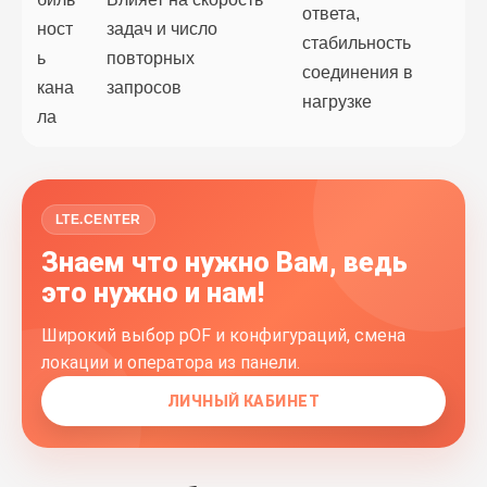
ответа,
ност
задач и число
стабильность
ь
повторных
соединения в
кана
запросов
нагрузке
ла
LTE.CENTER
Знаем что нужно Вам, ведь
это нужно и нам!
Широкий выбор pOF и конфигураций, смена
локации и оператора из панели.
ЛИЧНЫЙ КАБИНЕТ