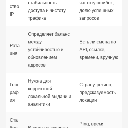
стабильность
частоту ошибок,
ство
доступа и чистоту
долю успешных
IP
трафика
запросов
Определяет баланс
между
Есть ли смена по
Рота
устойчивостью и
API, ссылке,
ция
обновлением
времени, вручную
адресов
Нужна для
Геог
Страну, регион,
корректной
раф
предсказуемость
локальной выдачи и
ия
локации
аналитики
Ста
Ping, время
биль
Влияет на скорость