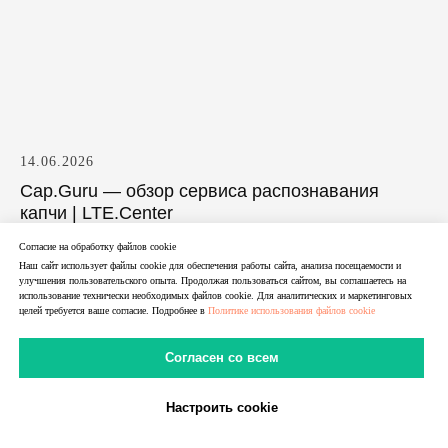
14.06.2026
Cap.Guru — обзор сервиса распознавания
капчи | LTE.Center
Обзор Cap.Guru: сервис распознавания капчи, API-
Согласие на обработку файлов cookie
Наш сайт использует файлы cookie для обеспечения работы сайта, анализа посещаемости и
эмуляция RuCaptcha и AntiGate, browser plugins,
улучшения пользовательского опыта. Продолжая пользоваться сайтом, вы соглашаетесь на
supported CAPTCHA types и цены. Разбираем, как
использование технически необходимых файлов cookie. Для аналитических и маркетинговых
целей требуется ваше согласие. Подробнее в
Политике использования файлов cookie
работает кап гуру и кому подходит сервис.
Согласен со всем
Настроить cookie
В Telegram
В MAX
Личный Кабинет