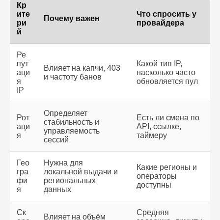
Кр
ите
Что спросить у
Почему важен
ри
провайдера
й
Ре
пут
Какой тип IP,
Влияет на капчи, 403
аци
насколько часто
и частоту банов
я
обновляется пул
IP
Определяет
Рот
Есть ли смена по
стабильность и
аци
API, ссылке,
управляемость
я
таймеру
сессий
Гео
Нужна для
Какие регионы и
гра
локальной выдачи и
операторы
фи
региональных
доступны
я
данных
Ск
Средняя
Влияет на объём