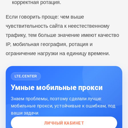
корректная ротация.
Если говорить проще: чем выше
чувствительность сайта к неестественному
трафику, тем больше значение имеют качество
IP, мобильная география, ротация и
ограничение нагрузки на единицу времени.
Блог
Похожие
статьи
LTE.CENTER
Умные мобильные прокси
ПЕРЕЙТИ В БЛОГ
Знаем проблемы, поэтому сделали лучше:
мобильные прокси, устойчивые к ошибкам, под
ваши задачи.
ПЕРЕЙТИ В БЛОГ
ЛИЧНЫЙ КАБИНЕТ