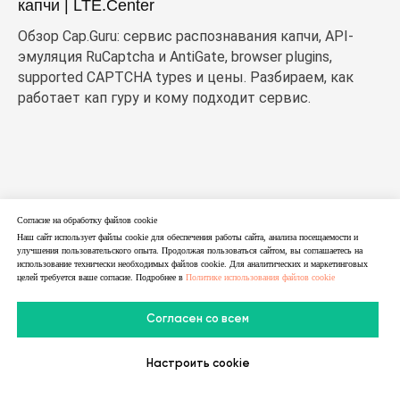
капчи | LTE.Center
Обзор Cap.Guru: сервис распознавания капчи, API-
эмуляция RuCaptcha и AntiGate, browser plugins,
supported CAPTCHA types и цены. Разбираем, как
работает кап гуру и кому подходит сервис.
Согласие на обработку файлов cookie
Наш сайт использует файлы cookie для обеспечения работы сайта, анализа посещаемости и
улучшения пользовательского опыта. Продолжая пользоваться сайтом, вы соглашаетесь на
использование технически необходимых файлов cookie. Для аналитических и маркетинговых
целей требуется ваше согласие. Подробнее в
Политике использования файлов cookie
Согласен со всем
Настроить cookie
В Telegram
В MAX
Личный Кабинет