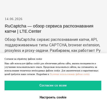
14.06.2026
RuCaptcha — обзор сервиса распознавания
капчи | LTE.Center
Обзор RuCaptcha: сервис распознавания капчи, API,
поддерживаемые типы CAPTCHA, browser extension,
proxyless и proxy-задачи. Разбираем, как работает Ру
капча, кому подходит сервис и что важно учитывать
Согласие на обработку файлов cookie
перед подключением.
Наш сайт использует файлы cookie для обеспечения работы сайта, анализа посещаемости и
улучшения пользовательского опыта. Продолжая пользоваться сайтом, вы соглашаетесь на
использование технически необходимых файлов cookie. Для аналитических и маркетинговых
целей требуется ваше согласие. Подробнее в
Политике использования файлов cookie
Согласен со всем
Настроить cookie
В Telegram
В MAX
Личный Кабинет