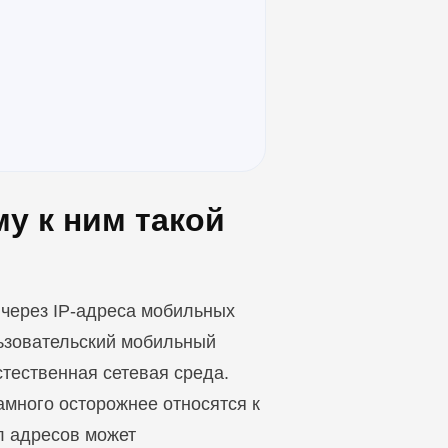
у к ним такой
 через IP-адреса мобильных
ьзовательский мобильный
стественная сетевая среда.
амного осторожнее относятся к
л адресов может