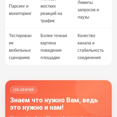
Лимиты
Парсинг и
жестких
запросов и
мониторинг
реакций на
паузы
трафик
Тестирован
Более точная
Качество
ие
картина
канала и
мобильных
поведения
стабильность
сценариев
площадки
соединения
LTE.CENTER
Знаем что нужно Вам, ведь
это нужно и нам!