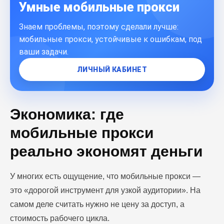
Умные мобильные прокси
Знаем проблемы, поэтому сделали лучше:
мобильные прокси, устойчивые к ошибкам, под
ваши задачи.
ЛИЧНЫЙ КАБИНЕТ
Блог
Похожие
статьи
Экономика: где
мобильные прокси
ПЕРЕЙТИ В БЛОГ
реально экономят деньги
У многих есть ощущение, что мобильные прокси —
ПЕРЕЙТИ В БЛОГ
это «дорогой инструмент для узкой аудитории». На
самом деле считать нужно не цену за доступ, а
стоимость рабочего цикла.