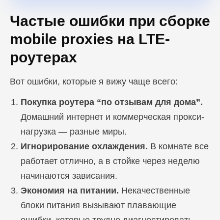
Частые ошибки при сборке
Блог
mobile proxies на LTE-
Похожие
статьи
роутерах
Вот ошибки, которые я вижу чаще всего:
ПЕРЕЙТИ В БЛОГ
Покупка роутера “по отзывам для дома”.
Домашний интернет и коммерческая прокси-
нагрузка — разные миры.
ПЕРЕЙТИ В БЛОГ
Игнорирование охлаждения.
В комнате все
работает отлично, а в стойке через неделю
начинаются зависания.
Экономия на питании.
Некачественные
блоки питания вызывают плавающие