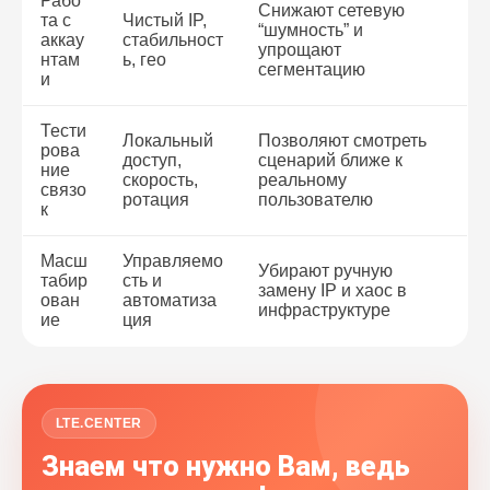
Рабо
Снижают сетевую
та с
Чистый IP,
“шумность” и
аккау
стабильност
упрощают
нтам
ь, гео
сегментацию
и
Тести
Локальный
Позволяют смотреть
рова
доступ,
сценарий ближе к
ние
скорость,
реальному
связо
ротация
пользователю
к
Масш
Управляемо
Убирают ручную
табир
сть и
замену IP и хаос в
ован
автоматиза
инфраструктуре
ие
ция
LTE.CENTER
Знаем что нужно Вам, ведь