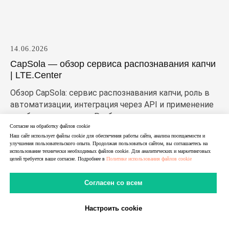
14.06.2026
CapSola — обзор сервиса распознавания капчи
| LTE.Center
Обзор CapSola: сервис распознавания капчи, роль в
автоматизации, интеграция через API и применение
в рабочих сценариях. Разбираем, что представляет
собой Капсола и кому может подойти этот сервис.
Согласие на обработку файлов cookie
Наш сайт использует файлы cookie для обеспечения работы сайта, анализа посещаемости и
улучшения пользовательского опыта. Продолжая пользоваться сайтом, вы соглашаетесь на
использование технически необходимых файлов cookie. Для аналитических и маркетинговых
целей требуется ваше согласие. Подробнее в
Политике использования файлов cookie
Согласен со всем
Настроить cookie
В Telegram
В MAX
Личный Кабинет