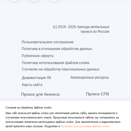
(c) 2016 -2026 Аренда мобильных
прокси из России
Пользовательское соглашение
Политика в отношении обработки данных
Публичная оферта
Политика использования файлов cookie
Согласие на обработку персональных данных
Запрещенные ресурсы
Документация ЛК
Карта сайта
Прокси СПб
Прокси для бизнеса
Прокси Москва
Прокси с ротацией
Согласие на обработку файлов cookie
Аренда прокси
Российский прокси
Наш сайт использует файлы cookie для обеспечения работы сайта, анализа посещаемости и
улучшения пользовательского опыта. Продолжая пользоваться сайтом, вы соглашаетесь на
Контакты
использование технически необходимых файлов cookie. Для аналитических и маркетинговых
целей требуется ваше согласие. Подробнее в
Политике использования файлов cookie