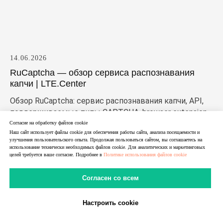
14.06.2026
RuCaptcha — обзор сервиса распознавания
капчи | LTE.Center
Обзор RuCaptcha: сервис распознавания капчи, API,
поддерживаемые типы CAPTCHA, browser extension,
proxyless и proxy-задачи. Разбираем, как работает Ру
Согласие на обработку файлов cookie
Наш сайт использует файлы cookie для обеспечения работы сайта, анализа посещаемости и
капча, кому подходит сервис и что важно учитывать
улучшения пользовательского опыта. Продолжая пользоваться сайтом, вы соглашаетесь на
перед подключением.
использование технически необходимых файлов cookie. Для аналитических и маркетинговых
целей требуется ваше согласие. Подробнее в
Политике использования файлов cookie
Согласен со всем
Настроить cookie
В Telegram
В MAX
Личный Кабинет