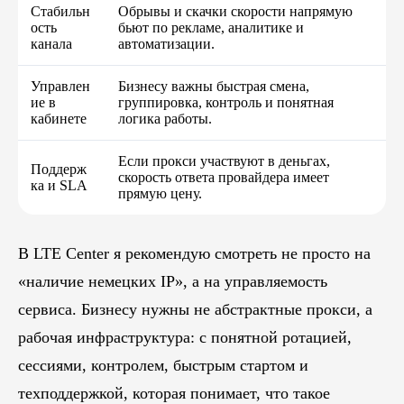
Стабильн
Обрывы и скачки скорости напрямую
ость
бьют по рекламе, аналитике и
канала
автоматизации.
Управлен
Бизнесу важны быстрая смена,
ие в
группировка, контроль и понятная
кабинете
логика работы.
Если прокси участвуют в деньгах,
Поддерж
Блог
скорость ответа провайдера имеет
ка и SLA
прямую цену.
Похожие
статьи
В LTE Center я рекомендую смотреть не просто на
ПЕРЕЙТИ В БЛОГ
«наличие немецких IP», а на управляемость
сервиса. Бизнесу нужны не абстрактные прокси, а
рабочая инфраструктура: с понятной ротацией,
ПЕРЕЙТИ В БЛОГ
сессиями, контролем, быстрым стартом и
техподдержкой, которая понимает, что такое