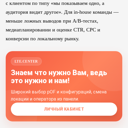
с клиентом по типу «мы показываем одно, а
аудитория видит другое». Для in-house команды —
меньше ложных выводов при A/B-тестах,
медиапланировании и оценке CTR, CPC и
конверсии по локальному рынку.
LTE.CENTER
Знаем что нужно Вам, ведь
это нужно и нам!
Широкий выбор pOF и конфигураций, смена
локации и оператора из панели.
ЛИЧНЫЙ КАБИНЕТ