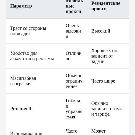
Мобиль
Резидентские
Параметр
ные
прокси
прокси
Очень
Траст со стороны
высоки
Высокий
площадок
й
Хорошее, но
Удобство для
Отличн
зависит от
аккаунтов и рекламы
ое
задачи
Обычно
Масштабная
огранич
Часто шире
география
еннее
Гибкая
Обычно
и
Ротация IP
зависит от пула
управля
и тарифа
емая
Часто
Может
Экономика при