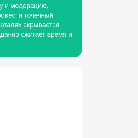
чу и модерацию,
ровести точечный
деталях скрывается
иданно сжигает время и