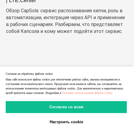
| LTE.Center
Обзор CapSola: сервис распознавания капчи, роль в
автоматизации, интеграция через API и применение
в рабочих сценариях. Разбираем, что представляет
собой Капсола и кому может подойти этот сервис.
Согласие на обработку файлов cookie
Наш сайт использует файлы cookie для обеспечения работы сайта, анализа посещаемости и
улучшения пользовательского опыта. Продолжая пользоваться сайтом, вы соглашаетесь на
использование технически необходимых файлов cookie. Для аналитических и маркетинговых
целей требуется ваше согласие. Подробнее в
Политике использования файлов cookie
Согласен со всем
Настроить cookie
В Telegram
В MAX
Личный Кабинет