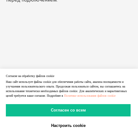
Согласие на обработку файлов cookie
Наш сайт использует файлы cookie для обеспечения работы сайта, анализа посещаемости и
улучшения пользовательского опыта. Продолжая пользоваться сайтом, вы соглашаетесь на
использование технически необходимых файлов cookie. Для аналитических и маркетинговых
целей требуется ваше согласие. Подробнее в
Политике использования файлов cookie
Согласен со всем
14.06.2026
LTEBOOST — обзор сервиса мобильных прокси
Настроить cookie
В Telegram
В MAX
Личный Кабинет
Обзор LTEBOOST: мобильные 4G/5G/LTE-прокси,