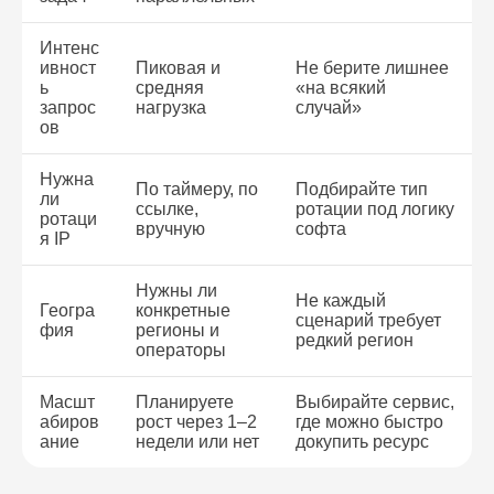
Интенс
ивност
Пиковая и
Не берите лишнее
ь
средняя
«на всякий
запрос
нагрузка
случай»
ов
Нужна
По таймеру, по
Подбирайте тип
ли
ссылке,
ротации под логику
ротаци
вручную
софта
я IP
Нужны ли
Не каждый
Геогра
конкретные
сценарий требует
фия
регионы и
редкий регион
операторы
Масшт
Планируете
Выбирайте сервис,
абиров
рост через 1–2
где можно быстро
ание
недели или нет
докупить ресурс