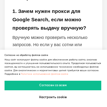
1. Зачем нужен прокси для
Google Search, если можно
проверять выдачу вручную?
Вручную можно проверить несколько
запросов. Но если у вас сотни или
тысячи ключей, разные регионы,
Согласие на обработку файлов cookie
мобильная и десктопная выдача, без
Наш сайт использует файлы cookie для обеспечения работы сайта, анализа
посещаемости и улучшения пользовательского опыта. Продолжая пользоваться
прокси мониторинг становится
сайтом, вы соглашаетесь на использование технически необходимых файлов
cookie. Для аналитических и маркетинговых целей требуется ваше согласие.
нестабильным и слишком медленным.
Подробнее в
Политике использования файлов cookie
2. Чем мобильные прокси
Согласен со всем
лучше обычных серверных?
Настроить cookie
В Telegram
В MAX
Личный Кабинет
Мобильные прокси ближе к реальному