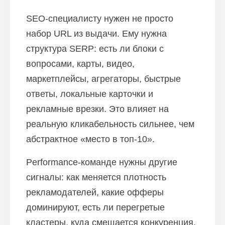
SEO-специалисту нужен не просто
набор URL из выдачи. Ему нужна
структура SERP: есть ли блоки с
вопросами, карты, видео,
маркетплейсы, агрегаторы, быстрые
ответы, локальные карточки и
рекламные врезки. Это влияет на
реальную кликабельность сильнее, чем
абстрактное «место в топ-10».
Performance-команде нужны другие
сигналы: как меняется плотность
Блог
рекламодателей, какие офферы
Похожие
статьи
доминируют, есть ли перегретые
кластеры, куда смещается конкуренция,