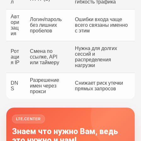
л
гибкость трафика
Авт
Логин/пароль
Ошибки входа чаще
ори
без лишних
всего связаны именно
зац
пробелов
с этим
ия
Нужна для долгих
Рот
Смена по
сессий и
аци
ссылке, API
распределения
я IP
или таймеру
нагрузки
Разрешение
DN
Снижает риск утечки
имен через
S
прямых запросов
прокси
LTE.CENTER
Знаем что нужно Вам, ведь
это нужно и нам!