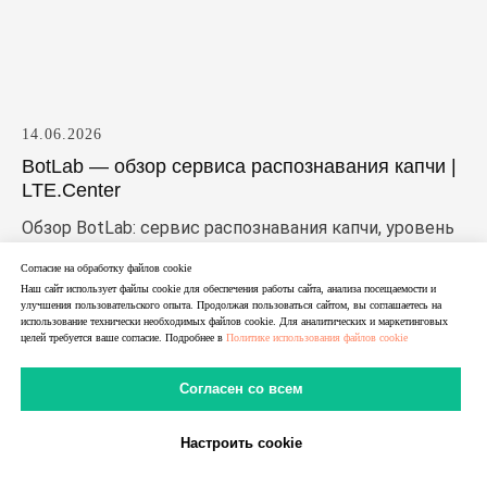
14.06.2026
BotLab — обзор сервиса распознавания капчи |
LTE.Center
Обзор BotLab: сервис распознавания капчи, уровень
публичной информации, возможные сценарии
Согласие на обработку файлов cookie
применения и критерии оценки. Разбираем, что
Наш сайт использует файлы cookie для обеспечения работы сайта, анализа посещаемости и
представляет собой Ботлаб и кому может подойти
улучшения пользовательского опыта. Продолжая пользоваться сайтом, вы соглашаетесь на
использование технически необходимых файлов cookie. Для аналитических и маркетинговых
этот сервис.
целей требуется ваше согласие. Подробнее в
Политике использования файлов cookie
Согласен со всем
Настроить cookie
В Telegram
В MAX
Личный Кабинет