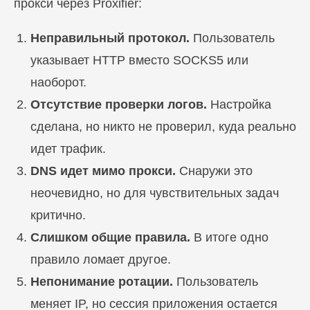
прокси через Proxifier:
Неправильный протокол.
Пользователь
указывает HTTP вместо SOCKS5 или
наоборот.
Отсутствие проверки логов.
Настройка
сделана, но никто не проверил, куда реально
идет трафик.
DNS идет мимо прокси.
Снаружи это
Блог
неочевидно, но для чувствительных задач
Похожие
статьи
критично.
Слишком общие правила.
В итоге одно
ПЕРЕЙТИ В БЛОГ
правило ломает другое.
Непонимание ротации.
Пользователь
меняет IP, но сессия приложения остается