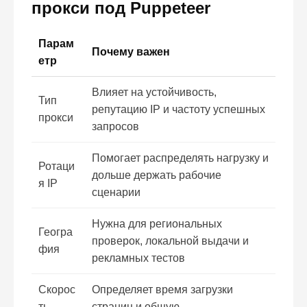
прокси под Puppeteer
Парам
Почему важен
етр
Влияет на устойчивость,
Тип
репутацию IP и частоту успешных
прокси
запросов
Помогает распределять нагрузку и
Ротаци
дольше держать рабочие
я IP
сценарии
Нужна для региональных
Геогра
проверок, локальной выдачи и
фия
рекламных тестов
Скорос
Определяет время загрузки
ть
страниц и общую