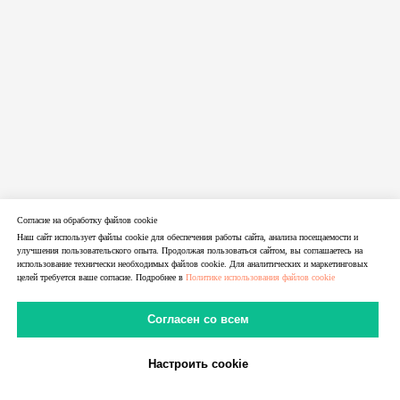
Согласие на обработку файлов cookie
Наш сайт использует файлы cookie для обеспечения работы сайта, анализа посещаемости и
улучшения пользовательского опыта. Продолжая пользоваться сайтом, вы соглашаетесь на
использование технически необходимых файлов cookie. Для аналитических и маркетинговых
целей требуется ваше согласие. Подробнее в
Политике использования файлов cookie
14.06.2026
Согласен со всем
Cap.Guru — обзор сервиса распознавания
капчи | LTE.Center
Настроить cookie
В Telegram
В MAX
Личный Кабинет
Обзор Cap.Guru: сервис распознавания капчи, API-