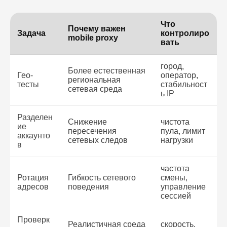
Что
Почему важен
Задача
контролиро
mobile proxy
вать
город,
Более естественная
Гео-
оператор,
региональная
тесты
стабильност
сетевая среда
ь IP
Разделен
Снижение
чистота
ие
пересечения
пула, лимит
аккаунто
сетевых следов
нагрузки
в
частота
Ротация
Гибкость сетевого
смены,
адресов
поведения
управление
сессией
Проверк
Реалистичная среда
скорость,