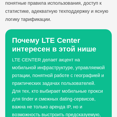
понятные правила использования, доступ к
статистике, адекватную техподдержку и ясную
Блог
логику тарификации.
Похожие
статьи
Почему LTE Center
ПЕРЕЙТИ В БЛОГ
интересен в этой нише
LTE CENTER делает акцент на
мобильной инфраструктуре, управляемой
ПЕРЕЙТИ В БЛОГ
ротации, понятной работе с географией и
практических задачах пользователей.
Для тех, кто выбирает мобильные прокси
для tinder и смежных dating-сервисов,
важна не только аренда IP, но и
возможность выстроить предсказуемую,