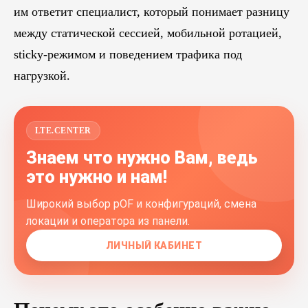
им ответит специалист, который понимает разницу
между статической сессией, мобильной ротацией,
sticky-режимом и поведением трафика под
нагрузкой.
LTE.CENTER
Знаем что нужно Вам, ведь
это нужно и нам!
Широкий выбор pOF и конфигураций, смена
локации и оператора из панели.
ЛИЧНЫЙ КАБИНЕТ