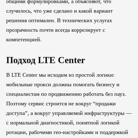
общими формулировками, а объясняют, что
случилось, что уже сделано и какой вариант
решения оптимален. В технических услугах
прозрачность почти всегда коррелирует с
компетенцией.
Блог
Подход LTE Center
Похожие
статьи
В LTE Center мы исходим из простой логики:
мобильные прокси должны помогать бизнесу и
ПЕРЕЙТИ В БЛОГ
специалистам по продвижению работать без пауз.
Поэтому сервис строится не вокруг “продажи
доступа”, а вокруг управляемой инфраструктуры —
ПЕРЕЙТИ В БЛОГ
с нормальной диагностикой, понятной логикой
ротации, рабочими гео-настройками и поддержкой