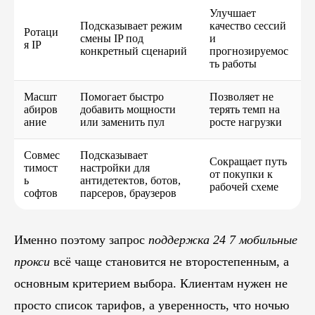
Улучшает
Подсказывает режим
качество сессий
Ротаци
смены IP под
и
я IP
конкретный сценарий
прогнозируемос
ть работы
Масшт
Помогает быстро
Позволяет не
абиров
добавить мощности
терять темп на
ание
или заменить пул
росте нагрузки
Совмес
Подсказывает
Сокращает путь
тимост
настройки для
от покупки к
ь
антидетектов, ботов,
рабочей схеме
софтов
парсеров, браузеров
Именно поэтому запрос
поддержка 24 7 мобильные
прокси
всё чаще становится не второстепенным, а
основным критерием выбора. Клиентам нужен не
просто список тарифов, а уверенность, что ночью