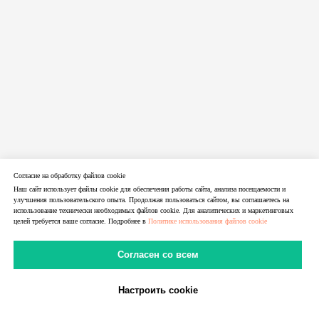
Согласие на обработку файлов cookie
Наш сайт использует файлы cookie для обеспечения работы сайта, анализа посещаемости и
улучшения пользовательского опыта. Продолжая пользоваться сайтом, вы соглашаетесь на
использование технически необходимых файлов cookie. Для аналитических и маркетинговых
целей требуется ваше согласие. Подробнее в
Политике использования файлов cookie
Согласен со всем
14.06.2026
RuCaptcha — обзор сервиса распознавания
Настроить cookie
капчи | LTE.Center
В Telegram
В MAX
Личный Кабинет
Обзор RuCaptcha: сервис распознавания капчи, API,