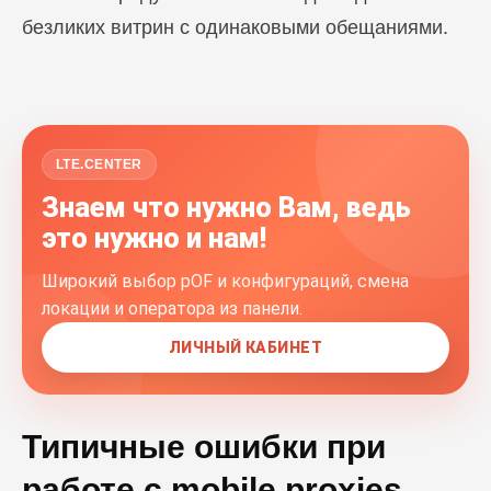
безликих витрин с одинаковыми обещаниями.
LTE.CENTER
Знаем что нужно Вам, ведь
это нужно и нам!
Широкий выбор pOF и конфигураций, смена
локации и оператора из панели.
ЛИЧНЫЙ КАБИНЕТ
Типичные ошибки при
работе с mobile proxies