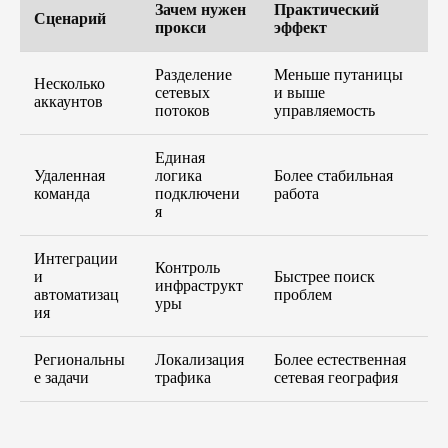
Зачем нужен
Практический
Сценарий
прокси
эффект
Разделение
Меньше путаницы
Несколько
сетевых
и выше
аккаунтов
потоков
управляемость
Единая
Удаленная
логика
Более стабильная
команда
подключени
работа
я
Интеграции
Контроль
и
Быстрее поиск
инфраструкт
автоматизац
проблем
уры
ия
Региональны
Локализация
Более естественная
е задачи
трафика
сетевая география