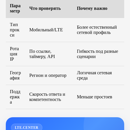
Пара
Что проверять
Почему важно
метр
Тип
Блог
Более естественный
прок
Мобильный/LTE
сетевой профиль
си
Похожие
статьи
Рота
По ссылке,
Гибкость под разные
ция
ПЕРЕЙТИ В БЛОГ
таймеру, API
сценарии
IP
Геогр
Логичная сетевая
Регион и оператор
афия
среда
ПЕРЕЙТИ В БЛОГ
Подд
Скорость ответа и
ержк
Меньше простоев
компетентность
а
LTE.CENTER